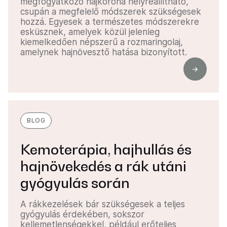
megfogyatkozó hajkorona helyreállítható,
csupán a megfelelő módszerek szükségesek
hozzá. Egyesek a természetes módszerekre
esküsznek, amelyek közül jelenleg
kiemelkedően népszerű a rozmaringolaj,
amelynek hajnövesztő hatása bizonyított.
BLOG
Kemoterápia, hajhullás és
hajnövekedés a rák utáni
gyógyulás során
A rákkezelések bár szükségesek a teljes
gyógyulás érdekében, sokszor
kellemetlenségekkel, például erőteljes