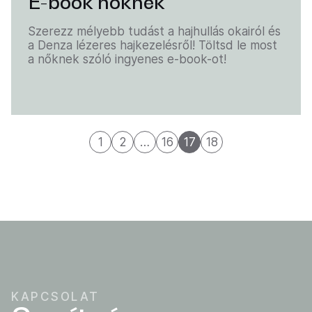
E-book nőknek
Szerezz mélyebb tudást a hajhullás okairól és
a Denza lézeres hajkezelésről! Töltsd le most
a nőknek szóló ingyenes e-book-ot!
1
2
…
16
17
18
KAPCSOLAT