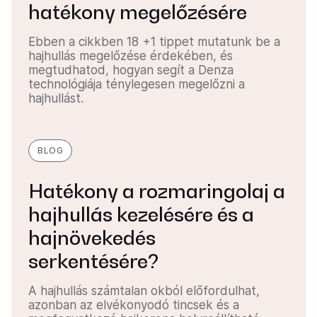
hatékony megelőzésére
Ebben a cikkben 18 +1 tippet mutatunk be a
hajhullás megelőzése érdekében, és
megtudhatod, hogyan segít a Denza
technológiája ténylegesen megelőzni a
hajhullást.
BLOG
Hatékony a rozmaringolaj a
hajhullás kezelésére és a
hajnövekedés
serkentésére?
A hajhullás számtalan okból előfordulhat,
azonban az elvékonyodó tincsek és a