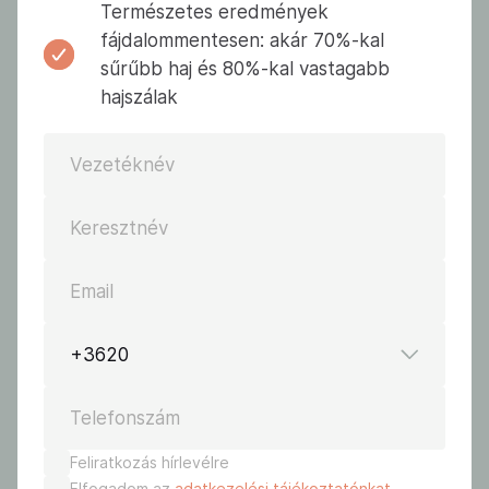
Természetes eredmények
fájdalommentesen: akár 70%-kal
sűrűbb haj és 80%-kal vastagabb
hajszálak
Vezetéknév
Keresztnév
Email
+3620
Telefonszám
Feliratkozás hírlevélre
Elfogadom az
adatkezelési tájékoztatónkat