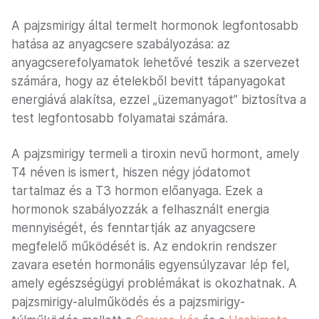
A pajzsmirigy által termelt hormonok legfontosabb
hatása az anyagcsere szabályozása: az
anyagcserefolyamatok lehetővé teszik a szervezet
számára, hogy az ételekből bevitt tápanyagokat
energiává alakítsa, ezzel „üzemanyagot” biztosítva a
test legfontosabb folyamatai számára.
A pajzsmirigy termeli a tiroxin nevű hormont, amely
T4 néven is ismert, hiszen négy jódatomot
tartalmaz és a T3 hormon előanyaga. Ezek a
hormonok szabályozzák a felhasznált energia
mennyiségét, és fenntartják az anyagcsere
megfelelő működését is. Az endokrin rendszer
zavara esetén hormonális egyensúlyzavar lép fel,
amely egészségügyi problémákat is okozhatnak. A
pajzsmirigy-alulműködés és a pajzsmirigy-