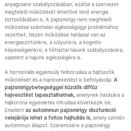
anyagcsere szabályozásában, ezáltal a szervezet
megfelelő működését lehetővé tevő energia
biztosításában is. A pajzsmirigy nem megfelelő
működése számtalan egészségügyi problémához
vezethet, hiszen működése hatással van az
energiaszintünkre, a súlyunkra, a kognitív
képességeinkre, a hőháztartásunk szabályozására,
valamint a hajunk egészségére is.
A hormonális egyensúly felborulása a hajtüszők
működését és a hajnövekedést is befolyásolja.
A
pajzsmirigybetegséggel küzdők diffúz
hajvesztést tapasztalhatnak,
amelynek hatására a
hajkorona egyenletes ritkulása következik be.
Emellett
az autoimmun pajzsmirigy diszfunkció
velejárója lehet a foltos hajhullás is,
amely szintén
autoimmun állapot. Szerencsére a pajzsmirigy