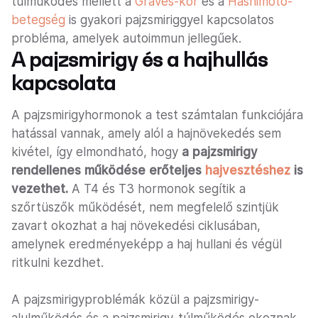
túlműködés mellett a
Graves-kór
és a
Hashimoto-
betegség
is gyakori pajzsmiriggyel kapcsolatos
probléma, amelyek autoimmun jellegűek.
A pajzsmirigy és a hajhullás
kapcsolata
A pajzsmirigyhormonok a test számtalan funkciójára
hatással vannak, amely alól a hajnövekedés sem
kivétel, így elmondható, hogy
a pajzsmirigy
rendellenes működése erőteljes
hajvesztéshez
is
vezethet.
A T4 és T3 hormonok segítik a
szőrtüszők működését, nem megfelelő szintjük
zavart okozhat a haj növekedési ciklusában,
amelynek eredményeképp a haj hullani és végül
ritkulni kezdhet.
A pajzsmirigyproblémák közül a pajzsmirigy-