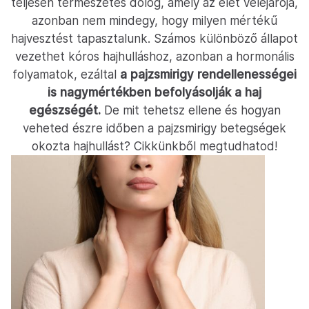
teljesen természetes dolog, amely az élet velejárója,
azonban nem mindegy, hogy milyen mértékű
hajvesztést tapasztalunk. Számos különböző állapot
vezethet kóros hajhulláshoz, azonban a hormonális
folyamatok, ezáltal
a pajzsmirigy rendellenességei
is nagymértékben befolyásolják a haj
egészségét.
De mit tehetsz ellene és hogyan
veheted észre időben a pajzsmirigy betegségek
okozta hajhullást? Cikkünkből megtudhatod!