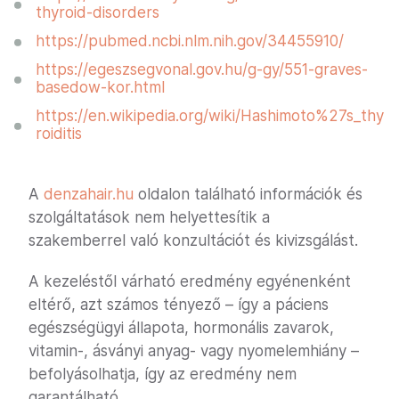
thyroid-disorders
https://pubmed.ncbi.nlm.nih.gov/34455910/
https://egeszsegvonal.gov.hu/g-gy/551-graves-
basedow-kor.html
https://en.wikipedia.org/wiki/Hashimoto%27s_thy
roiditis
A
denzahair.hu
oldalon található információk és
szolgáltatások nem helyettesítik a
szakemberrel való konzultációt és kivizsgálást.
A kezeléstől várható eredmény egyénenként
eltérő, azt számos tényező – így a páciens
egészségügyi állapota, hormonális zavarok,
vitamin-, ásványi anyag- vagy nyomelemhiány –
befolyásolhatja, így az eredmény nem
garantálható.