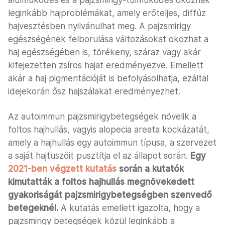
alulműködés és a pajzsmirigy-túlműködés okoznak
leginkább hajproblémákat, amely erőteljes, diffúz
hajvesztésben nyilvánulhat meg. A pajzsmirigy
egészségének felborulása változásokat okozhat a
haj egészségében is, törékeny, száraz vagy akár
kifejezetten zsíros hajat eredményezve. Emellett
akár a haj pigmentációját is befolyásolhatja, ezáltal
idejekorán ősz hajszálakat eredményezhet.
Az autoimmun pajzsmirigybetegségek növelik a
foltos hajhullás, vagyis alopecia areata kockázatát,
amely a hajhullás egy autoimmun típusa, a szervezet
a saját hajtüszőit pusztítja el az állapot során.
Egy
2021-ben végzett kutatás
során a kutatók
kimutatták a foltos hajhullás megnövekedett
gyakoriságát pajzsmirigybetegségben szenvedő
betegeknél.
A kutatás emellett igazolta, hogy a
pajzsmirigy betegségek közül leginkább a