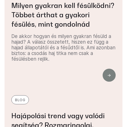
Milyen gyakran kell fésülködni?
Többet árthat a gyakori
fésülés, mint gondolnád
De akkor hogyan és milyen gyakran fésüld a
hajad? A válasz összetett, hiszen ez függ a
hajad állapotától és a fésűdtől is. Ami azonban
biztos: a csodás haj titka nem csak a
fésülésben rejlik.
BLOG
Hajápolási trend vagy valódi
segítség? Rozmaringolaj,