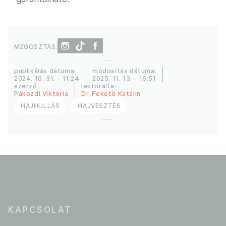
MEGOSZTÁS:
publikálás dátuma:
módosítás dátuma:
2024. 10. 31. - 11:24
2025. 11. 13. - 16:51
szerző:
lektorálta:
Pákozdi Viktória
Dr. Fekete Katalin
HAJHULLÁS
HAJVESZTÉS
KAPCSOLAT