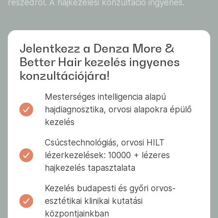
részedről. A hajkezelési konzultáció ingyenes.
Jelentkezz a Denza More &
Better Hair kezelés ingyenes
konzultációjára!
Mesterséges intelligencia alapú
hajdiagnosztika, orvosi alapokra épülő
kezelés
Csúcstechnológiás, orvosi HILT
lézerkezelések: 10000 + lézeres
hajkezelés tapasztalata
Kezelés budapesti és győri orvos-
esztétikai klinikai kutatási
központjainkban