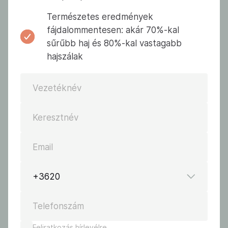
Természetes eredmények
fájdalommentesen: akár 70%-kal
sűrűbb haj és 80%-kal vastagabb
hajszálak
Vezetéknév
Keresztnév
Email
+3620
Telefonszám
Feliratkozás hírlevélre