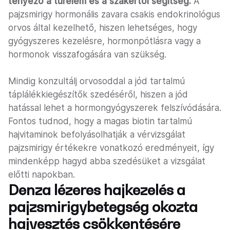
tényező a türelem és a szakértői segítség.
A
pajzsmirigy hormonális zavara csakis endokrinológus
orvos által kezelhető, hiszen lehetséges, hogy
gyógyszeres kezelésre, hormonpótlásra vagy a
hormonok visszafogására van szükség.
Mindig konzultálj orvosoddal a jód tartalmú
táplálékkiegészítők szedéséről, hiszen a jód
hatással lehet a hormongyógyszerek felszívódására.
Fontos tudnod, hogy a magas biotin tartalmú
hajvitaminok befolyásolhatják a vérvizsgálat
pajzsmirigy értékekre vonatkozó eredményeit, így
mindenképp hagyd abba szedésüket a vizsgálat
előtti napokban.
Denza lézeres hajkezelés a
pajzsmirigybetegség okozta
hajvesztés csökkentésére