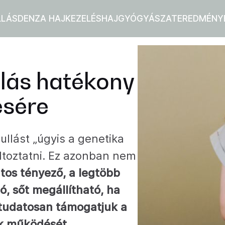
LLÁS
DENZA HAJKEZELÉS
HAJGYÓGYÁSZAT
EREDMÉNY
ullás hatékony
sére
ullást „úgyis a genetika
ltoztatni. Ez azonban nem
tos tényező, a legtöbb
ó, sőt megállítható, ha
 tudatosan támogatjuk a
ák működését.