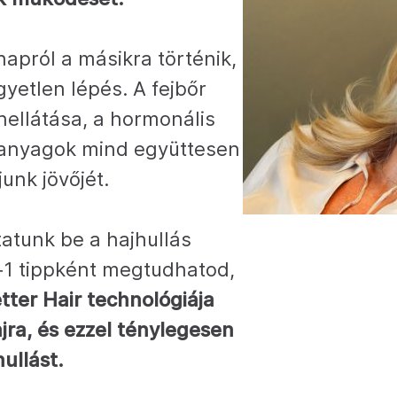
napról a másikra történik,
etlen lépés. A fejbőr
ellátása, a hormonális
ápanyagok mind együttesen
unk jövőjét.
atunk be a hajhullás
+1 tippként megtudhatod,
ter Hair technológiája
ajra, és ezzel ténylegesen
ullást.