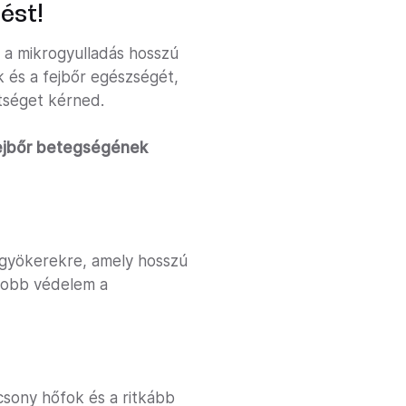
ést!
s a mikrogyulladás hosszú
k és a fejbőr egészségét,
tséget kérned.
fejbőr betegségének
jgyökerekre, amely hosszú
jobb védelem a
acsony hőfok és a ritkább