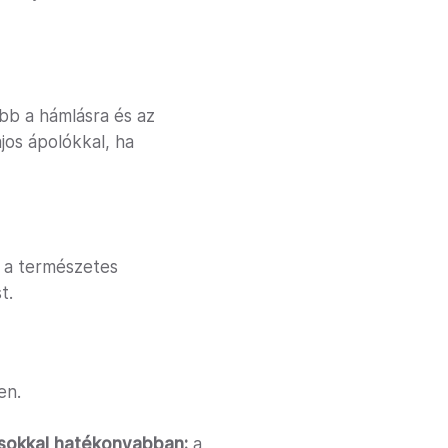
abb a hámlásra és az
ajos ápolókkal, ha
a a természetes
t.
en.
 sokkal hatékonyabban:
a