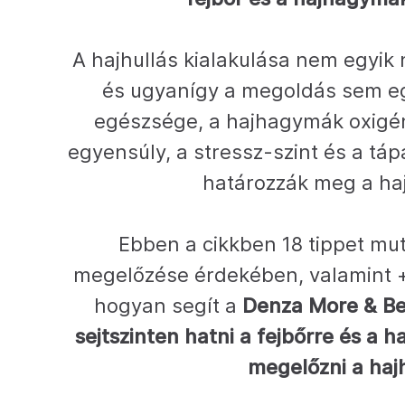
A hajhullás kialakulása nem egyik 
és ugyanígy a megoldás sem egy
egészsége, a hajhagymák oxigén
egyensúly, a stressz-szint és a t
határozzák meg a haj
Ebben a cikkben 18 tippet mut
megelőzése érdekében, valamint 
hogyan segít a
Denza More & Bet
sejtszinten hatni a fejbőrre és a h
megelőzni a hajh