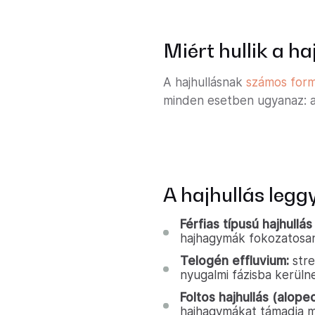
Miért hullik a h
A hajhullásnak
számos form
minden esetben ugyanaz: a 
A hajhullás legg
Férfias típusú hajhullá
hajhagymák fokozatosan
Telogén effluvium:
stre
nyugalmi fázisba kerülne
Foltos hajhullás (alopec
hajhagymákat támadja 