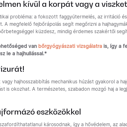
elmen kívül a korpát vagy a viszket
kai probléma: a fokozott faggyútermelés, az irritáció é
t. A megfelelő fejbőrápolás segít megőrizni a hajhagymá
jbőrbetegséggel küzdesz, mindig érdemes szakértői segí
lehetőséged van
bőrgyógyászati vizsgálatra
is, így a 
 le a hajhullással.*
rizurát!
t vagy hajhosszabbítás mechanikus húzást gyakorol a ha
t is okozhat. A természetes, szabadon mozgó haj a leg
ajformázó eszközökkel
isszafordíthatatlanul károsodnak, így a hővédelem, az al