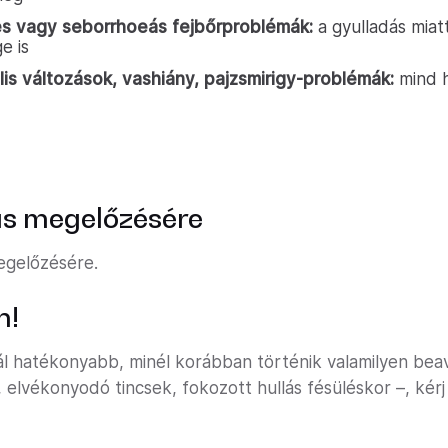
es vagy seborrhoeás fejbőrproblémák:
a gyulladás miat
e is
s változások, vashiány, pajzsmirigy-problémák:
mind h
lás megelőzésére
megelőzésére.
n!
nál hatékonyabb, minél korábban történik valamilyen be
s, elvékonyodó tincsek, fokozott hullás fésüléskor –, kérj