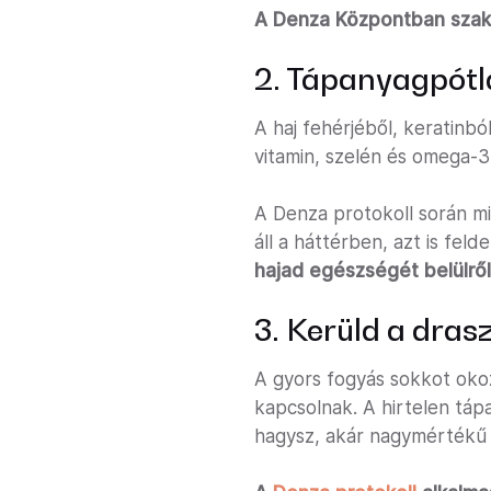
A Denza Központban szak
2. Tápanyagpótl
A haj fehérjéből, keratinbó
vitamin, szelén és omega-
A Denza protokoll során mi
áll a háttérben, azt is felde
hajad egészségét belülről
3. Kerüld a drasz
A gyors fogyás sokkot oko
kapcsolnak. A hirtelen tápa
hagysz, akár nagymértékű h