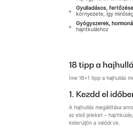
Gyulladásos, fertőzés
környezete, így minőség
Gyógyszerek, hormonáli
hajritkuláshoz
18 tipp a hajhul
Íme 18+1 tipp a hajhullás 
1. Kezdd el időbe
A hajhullás megállítása an
az első jeleket – hajritkulá
kiderüljön a valódi ok.