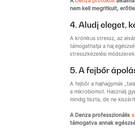
A
Denza protokoll
alkalma
nem kell megritkult, erőtl
4. Aludj eleget, k
A krónikus stressz, az alvá
támogathatja a haj egészsé
stresszkezelési módszerek
5. A fejbőr ápol
A fejbőr a hajhagymák „tala
a mikrobiomot. Használj gy
mindig tiszta, de ne kiszárí
A Denza professzionális
s
támogatva annak egészsé