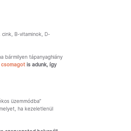
, cink, B-vitaminok, D-
 ha bármilyen tápanyaghiány
ő csomagot
is adunk, így
arékos üzemmódba”
amelyet, ha kezeletlenül