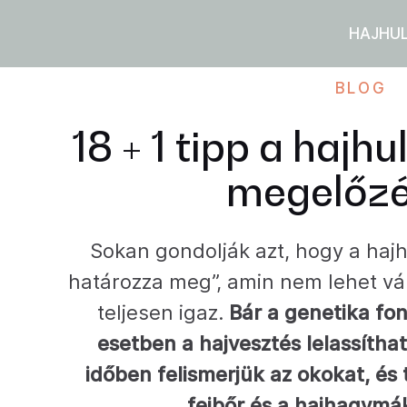
HAJHU
BLOG
18 + 1 tipp a hajh
megelőzé
Sokan gondolják azt, hogy a hajh
határozza meg”, amin nem lehet vá
teljesen igaz.
Bár a genetika fon
esetben a hajvesztés lelassíthat
időben felismerjük az okokat, és
fejbőr és a hajhagym