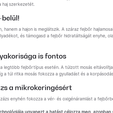
a haj szerkezetét.
-belül!
, hanem a hajon is meglátszik. A száraz fejbőr hajlamos
folyadékot, és támogasd a fejbőr hidratáltságát enyhe, ol
yakorisága is fontos
 a legtöbb fejbőrtípus esetén. A túlzott mosás eltávolítj
g a túl ritka mosás fokozza a gyulladást és a korpásodás
ázs a mikrokeringésért
zázs enyhén fokozza a vér- és oxigénáramlást a fejbőrb
echnológiája ugyanezt a hatást célozza meg, azonban