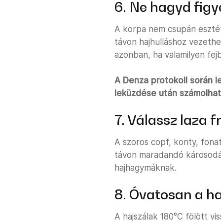
6. Ne hagyd figy
A korpa nem csupán esztéti
távon hajhulláshoz vezethe
azonban, ha valamilyen fe
A Denza protokoll során 
leküzdése után számolhatsz
7. Válassz laza f
A szoros copf, konty, fona
távon maradandó károsodás
hajhagymáknak.
8. Óvatosan a h
A hajszálak 180°C fölött v