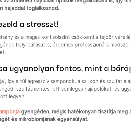
s az átmeneti hajhullás típusok megállítására is, így mi
en hajaddal foglalkoznod.
ezeld a stresszt!
shiány és a magas kortizolszint csökkenti a fejbőr vérell
gének helyreállását is, érdemes professzionális módszer
et.
ása ugyanolyan fontos, mint a bőrá
ja”, így a túl agresszív samponok, a szilikon és szulfát a
engéd, szulfátmentes, pH-semleges hajápolókat, és ügyel
tott legyen.
amponja
gyengéden, mégis hatékonyan tisztítja meg a 
gét és mikrobiomjának egyensúlyát.