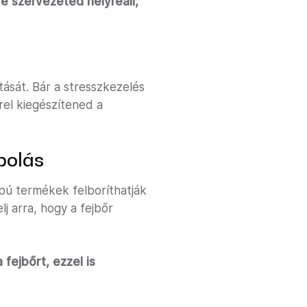
re szervezeted helyreáll,
átását. Bár a stresszkezelés
rel kiegészítened a
polás
lapú termékek felboríthatják
j arra, hogy a fejbőr
fejbőrt, ezzel is