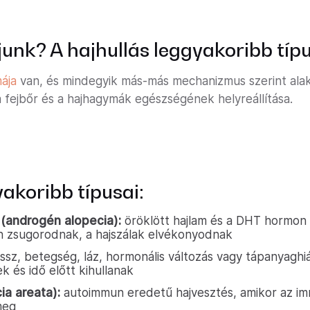
ajunk? A hajhullás leggyakoribb típ
ája
van, és mindegyik más-más mechanizmus szerint alaku
fejbőr és a hajhagymák egészségének helyreállítása.
yakoribb típusai:
s (androgén alopecia):
öröklött hajlam és a DHT hormon t
 zsugorodnak, a hajszálak elvékonyodnak
ssz, betegség, láz, hormonális változás vagy tápanyaghiá
k és idő előtt kihullanak
ia areata):
autoimmun eredetű hajvesztés, amikor az i
meg