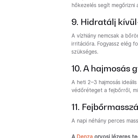
hőkezelés segít megőrizni 
9. Hidratálj kívül
A vízhiány nemcsak a bőrön
irritációra. Fogyassz elég 
szükséges.
10. A hajmosás g
A heti 2–3 hajmosás ideális
védőréteget a fejbőrről, mí
11. Fejbőrmassz
A napi néhány perces mass
A
Denza
orvosi lézeres t