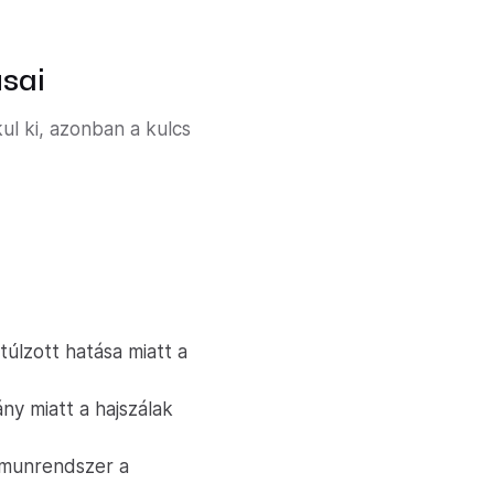
usai
l ki, azonban a kulcs
úlzott hatása miatt a
ny miatt a hajszálak
mmunrendszer a