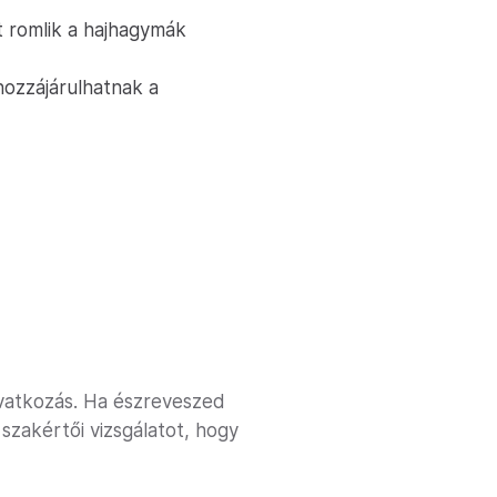
t romlik a hajhagymák
ozzájárulhatnak a
avatkozás. Ha észreveszed
 szakértői vizsgálatot, hogy