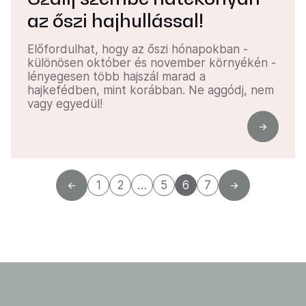
az őszi hajhullással!
Előfordulhat, hogy az őszi hónapokban -
különösen október és november környékén -
lényegesen több hajszál marad a
hajkefédben, mint korábban. Ne aggódj, nem
vagy egyedül!
1
2
…
5
6
7