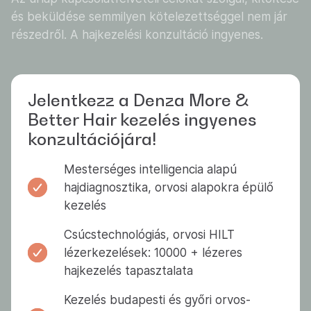
és beküldése semmilyen kötelezettséggel nem jár
részedről. A hajkezelési konzultáció ingyenes.
Jelentkezz a Denza More &
Better Hair kezelés ingyenes
konzultációjára!
Mesterséges intelligencia alapú
hajdiagnosztika, orvosi alapokra épülő
kezelés
Csúcstechnológiás, orvosi HILT
lézerkezelések: 10000 + lézeres
hajkezelés tapasztalata
Kezelés budapesti és győri orvos-