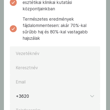
esztétikai klinikai kutatási
központjainkban
Természetes eredmények
fájdalommentesen: akár 70%-kal
sűrűbb haj és 80%-kal vastagabb
hajszálak
Vezetéknév
Keresztnév
Email
+3620