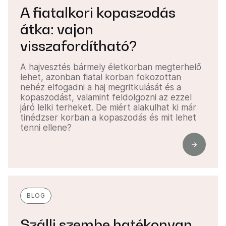
A fiatalkori kopaszodás
átka: vajon
visszafordítható?
A hajvesztés bármely életkorban megterhelő
lehet, azonban fiatal korban fokozottan
nehéz elfogadni a haj megritkulását és a
kopaszodást, valamint feldolgozni az ezzel
járó lelki terheket. De miért alakulhat ki már
tinédzser korban a kopaszodás és mit lehet
tenni ellene?
BLOG
Szállj szembe hatékonyan