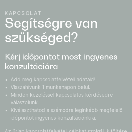
KAPCSOLAT
Segítségre van
szükséged?
Kérj időpontot most ingyenes
konzultációra
Add meg kapcsolatfelvételi adataid!
Visszahívunk 1 munkanapon belül.
Minden kezeléssel kapcsolatos kérdésedre
válaszolunk.
Kiválaszthatod a számodra leginkább megfelelő
időpontot ingyenes konzultációnkra.
Az űrlap kapcsolatfelvételi célokat szolgál, kitöltése