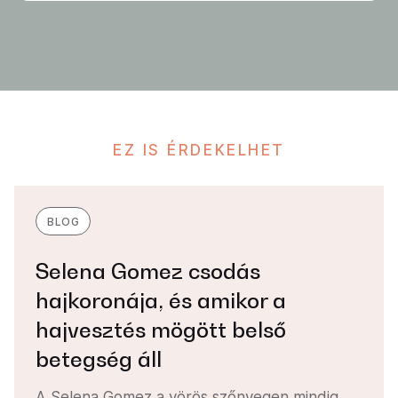
EZ IS ÉRDEKELHET
BLOG
Selena Gomez csodás
hajkoronája, és amikor a
hajvesztés mögött belső
betegség áll
A Selena Gomez a vörös szőnyegen mindig