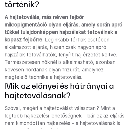
történik?
A hajtetoválás, más néven fejbőr
mikropigmentáció olyan eljárás, amely során apró
tűkkel tulajdonképpen hajszálakat tetoválnak a
kopasz fejbőrre.
Leginkább férfiak esetében
alkalmazott eljárás, hiszen csak nagyon apró
hajszálak tetoválhatók, lenyírt haj érzetét keltve.
Természetesen nőknél is alkalmazható, azonban
kevesen hordanak olyan frizurát, amelyhez
megfelelő technika a hajtetoválás.
Mik az előnyei és hátrányai a
hajtetoválásnak?
Szóval, megéri a hajtetoválást választani? Mint a
legtöbb hajkezelési lehetőségnek – bár ez az eljárás
nem kimondottan hajkezelés – a hajtetoválásnak is