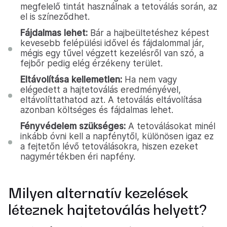
megfelelő tintát használnak a tetoválás során, az
el is színeződhet.
Fájdalmas lehet:
Bár a hajbeültetéshez képest
kevesebb felépülési idővel és fájdalommal jár,
mégis egy tűvel végzett kezelésről van szó, a
fejbőr pedig elég érzékeny terület.
Eltávolítása kellemetlen:
Ha nem vagy
elégedett a hajtetoválás eredményével,
eltávolíttathatod azt. A tetoválás eltávolítása
azonban költséges és fájdalmas lehet.
Fényvédelem szükséges:
A tetoválásokat minél
inkább óvni kell a napfénytől, különösen igaz ez
a fejtetőn lévő tetoválásokra, hiszen ezeket
nagymértékben éri napfény.
Milyen alternatív kezelések
léteznek hajtetoválás helyett?