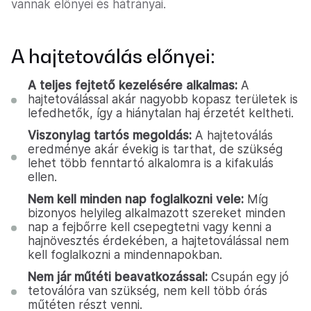
vannak előnyei és hátrányai.
A hajtetoválás előnyei:
A teljes fejtető kezelésére alkalmas:
A
hajtetoválással akár nagyobb kopasz területek is
lefedhetők, így a hiánytalan haj érzetét keltheti.
Viszonylag tartós megoldás:
A hajtetoválás
eredménye akár évekig is tarthat, de szükség
lehet több fenntartó alkalomra is a kifakulás
ellen.
Nem kell minden nap foglalkozni vele:
Míg
bizonyos helyileg alkalmazott szereket minden
nap a fejbőrre kell csepegtetni vagy kenni a
hajnövesztés érdekében, a hajtetoválással nem
kell foglalkozni a mindennapokban.
Nem jár műtéti beavatkozással:
Csupán egy jó
tetoválóra van szükség, nem kell több órás
műtéten részt venni.