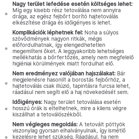
Nagy terület lefedése esetén költséges lehet:
Míg egy kisebb rész tetoválása nem annyira
drága, az egész fejbőrt borító hajtetoválás
elkészítése drága és időigényes is lehet.
Komplikációk léphetnek fel:
Noha a súlyos
szövődmények nagyon ritkák, mégis
előfordulhatnak, így elengedhetetlen
megemlíteni őket. A leggyakoribb lehetséges
mellékhatás a bőrfertőzés, amely nem megfelelő
higiéniai körülmények miatt fordulhat elő.
Nem eredményez valójában hajszálakat:
Bár
megjelenésre hasonlít a borostás fejbőrhöz, a
hajtetoválás csak illúzió, tapintásra furcsa lehet,
ráadásul nem segíti elő a haj növekedését sem.
Időigényes:
Nagy terület tetoválása esetén
hosszú órák is eltelhetnek, mire a kliens végre
kiszállhat a tetoválószékből.
Nem végleges megoldás:
A tetovált pöttyök
viszonylag gyorsan elhalványulnak, így ismétlő
kezelésre lehet szükség. Ráadásul, ha nem