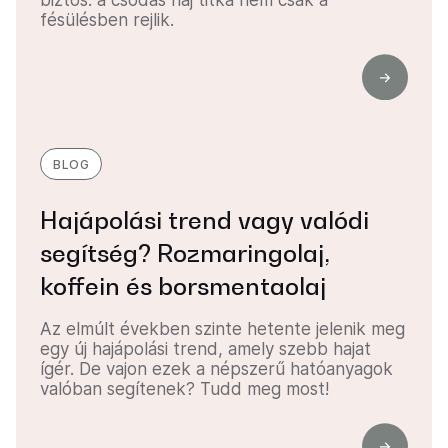
biztos: a csodás haj titka nem csak a
fésülésben rejlik.
BLOG
Hajápolási trend vagy valódi
segítség? Rozmaringolaj,
koffein és borsmentaolaj
Az elmúlt években szinte hetente jelenik meg
egy új hajápolási trend, amely szebb hajat
ígér. De vajon ezek a népszerű hatóanyagok
valóban segítenek? Tudd meg most!