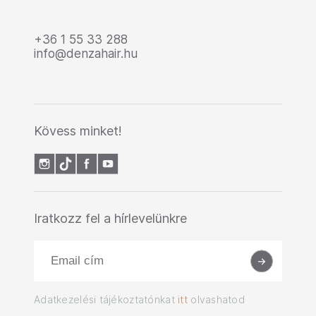
+36 1 55 33 288
info@denzahair.hu
Kövess minket!
Iratkozz fel a hírlevelünkre
Adatkezelési tájékoztatónkat
itt
olvashatod