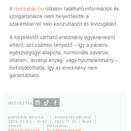
A
denzahair.hu
oldalon található információk és
szolgáltatások nem helyettesítik a
szakemberrel való konzultációt és kivizsgálást.
A kezeléstől várható eredmény egyénenként
eltérő, azt számos tényező – így a páciens
egészségügyi állapota, hormonális zavarok,
vitamin-, ásványi anyag- vagy nyomelemhiány –
befolyásolhatja, így az eredmény nem
garantálható.
MEGOSZTÁS:
publikálás dátuma:
módosítás dátuma:
2025. 01. 03. - 10:42
2025. 11. 21. - 16:09
szerző:
lektorálta:
Pákozdi Viktória
Dr. Fekete Katalin