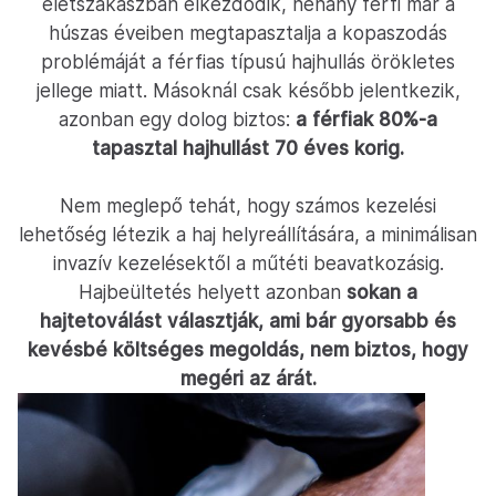
életszakaszban elkezdődik, néhány férfi már a
húszas éveiben megtapasztalja a kopaszodás
problémáját a férfias típusú hajhullás örökletes
jellege miatt. Másoknál csak később jelentkezik,
azonban egy dolog biztos:
a férfiak 80%-a
tapasztal hajhullást 70 éves korig.
Nem meglepő tehát, hogy számos kezelési
lehetőség létezik a haj helyreállítására, a minimálisan
invazív kezelésektől a műtéti beavatkozásig.
Hajbeültetés helyett azonban
sokan a
hajtetoválást választják, ami bár gyorsabb és
kevésbé költséges megoldás, nem biztos, hogy
megéri az árát.