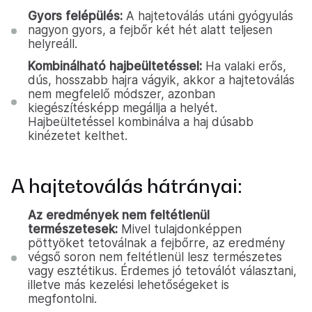
Gyors felépülés:
A hajtetoválás utáni gyógyulás
nagyon gyors, a fejbőr két hét alatt teljesen
helyreáll.
Kombinálható hajbeültetéssel:
Ha valaki erős,
dús, hosszabb hajra vágyik, akkor a hajtetoválás
nem megfelelő módszer, azonban
kiegészítésképp megállja a helyét.
Hajbeültetéssel kombinálva a haj dúsabb
kinézetet kelthet.
A hajtetoválás hátrányai:
Az eredmények nem feltétlenül
természetesek:
Mivel tulajdonképpen
pöttyöket tetoválnak a fejbőrre, az eredmény
végső soron nem feltétlenül lesz természetes
vagy esztétikus. Érdemes jó tetoválót választani,
illetve más kezelési lehetőségeket is
megfontolni.