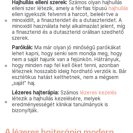
Hajhullás elleni szerek:
Számos olyan hajhullás
elleni szer létezik, amely a férfias típusú
hajhullás
ellen igyekszik felvenni a harcot, beleértve a
minoxidilt, a finaszteridet és a dutaszteridet. A
minoxidil használata helyi alkalmazást jelent, míg
a finaszterid és a dutaszterid orálisan szedhető
szerek.
Parókák:
Ma már olyan jó minőségű parókákat
lehet kapni, hogy senki sem mondja meg, hogy
nem a saját hajunk van a fejünkön. Hátrányuk,
hogy minden nap fel kell őket tenni, azonban
léteznek hosszabb ideig hordható verziók is. Bár
esztétikus hatást kelthetnek, nem a mégsem
„saját” haj.
Lézeres hajterápia:
Számos
lézeres kezelés
létezik a hajhullás kezelésére, melyek
eredményességét klinikai tanulmányok is
bizonyítják.
A lézeres hajterápia modern