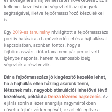
és elősegítheti a haj természetes növekedését. Ez a
kellemes kezelési mód végezhető az ujjbegyek
segítségével, illetve fejbőrmasszírozó készülékkel
is.
Egy
2019-es tanulmány
rávilágított a fejbőrmasszázs
pozitív hatásaira a hajnövekedéssel és a hajhullással
kapcsolatban, azonban fontos, hogy a
fejbőrmasszázs időtartama nem pár percet vett
igénybe naponta, hanem huzamosabb ideig
végezték a résztvevők.
Bár a fejbőrmasszázs jó kiegészítő kezelés lehet,
ha a hajhullás ellen házilag akarunk tenni,
léteznek más, nagyobb stimulációt lehetővé tévő
kezelések, például a
Denza lézeres hajkezelés.
Az
eljárás során a lézer energiája nagymértékben
növeli a fejbőr vérkeringését, ezzel elősegítve a