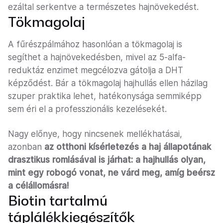
ezáltal serkentve a természetes hajnövekedést.
Tökmagolaj
A fűrészpálmához hasonlóan a tökmagolaj is
segíthet a hajnövekedésben, mivel az 5-alfa-
reduktáz enzimet megcélozva gátolja a DHT
képződést. Bár a tökmagolaj hajhullás ellen házilag
szuper praktika lehet, hatékonysága semmiképp
sem éri el a professzionális kezelésekét.
Nagy előnye, hogy nincsenek mellékhatásai,
azonban
az otthoni kísérletezés a haj állapotának
drasztikus romlásával is járhat: a hajhullás olyan,
mint egy robogó vonat, ne várd meg, amíg beérsz
a célállomásra!
Biotin tartalmú
táplálékkiegészítők