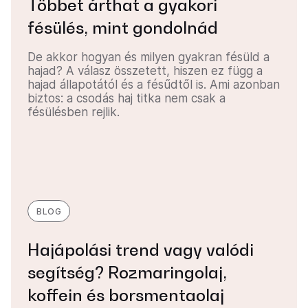
Többet árthat a gyakori
fésülés, mint gondolnád
De akkor hogyan és milyen gyakran fésüld a
hajad? A válasz összetett, hiszen ez függ a
hajad állapotától és a fésűdtől is. Ami azonban
biztos: a csodás haj titka nem csak a
fésülésben rejlik.
BLOG
Hajápolási trend vagy valódi
segítség? Rozmaringolaj,
koffein és borsmentaolaj