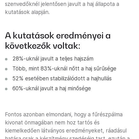
szenvedőknél jelentősen javult a haj állapota a
kutatások alapján.
A kutatások eredményei a
következők voltak:
28%-uknál javult a teljes hajszám
Több, mint 83%-uknál nőtt a haj sűrűsége
52% esetében stabilizálódott a hajhullás
60%-uknál javult a haj minősége
Fontos azonban elmondani, hogy a fűrészpálma
kivonat önmagában nem hoz tartós és
kiemelkedően látványos eredményeket, ráadásul
hatása csak a készítmény szedéséig tart, ezután a