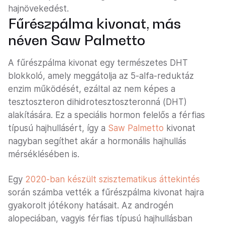
hajnövekedést.
Fűrészpálma kivonat, más
néven Saw Palmetto
A fűrészpálma kivonat egy természetes DHT
blokkoló, amely meggátolja az 5-alfa-reduktáz
enzim működését, ezáltal az nem képes a
tesztoszteron dihidrotesztoszteronná (DHT)
alakítására. Ez a speciális hormon felelős a férfias
típusú hajhullásért, így a
Saw Palmetto
kivonat
nagyban segíthet akár a hormonális hajhullás
mérséklésében is.
Egy
2020-ban készült szisztematikus áttekintés
során számba vették a fűrészpálma kivonat hajra
gyakorolt jótékony hatásait. Az androgén
alopeciában, vagyis férfias típusú hajhullásban