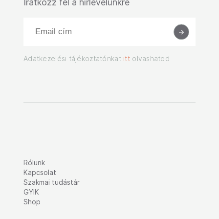
Iratkozz fel a hírlevelünkre
Adatkezelési tájékoztatónkat
itt
olvashatod
Rólunk
Kapcsolat
Szakmai tudástár
GYIK
Shop