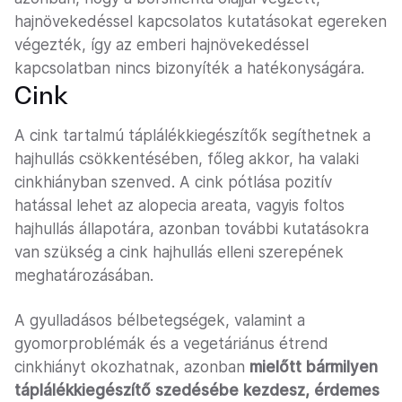
hajnövekedéssel kapcsolatos kutatásokat egereken
végezték, így az emberi hajnövekedéssel
kapcsolatban nincs bizonyíték a hatékonyságára.
Cink
A cink tartalmú táplálékkiegészítők segíthetnek a
hajhullás csökkentésében, főleg akkor, ha valaki
cinkhiányban szenved. A cink pótlása pozitív
hatással lehet az alopecia areata, vagyis foltos
hajhullás állapotára, azonban további kutatásokra
van szükség a cink hajhullás elleni szerepének
meghatározásában.
A gyulladásos bélbetegségek, valamint a
gyomorproblémák és a vegetáriánus étrend
cinkhiányt okozhatnak, azonban
mielőtt bármilyen
táplálékkiegészítő szedésébe kezdesz, érdemes