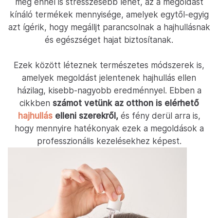
még ennél is stresszesebb lehet, az a megoldást
kínáló termékek mennyisége, amelyek egytől-egyig
azt ígérik, hogy megálljt parancsolnak a hajhullásnak
és egészséget hajat biztosítanak.
Ezek között léteznek természetes módszerek is,
amelyek megoldást jelentenek hajhullás ellen
házilag, kisebb-nagyobb eredménnyel. Ebben a
cikkben
számot vetünk az otthon is elérhető
hajhullás
elleni szerekről,
és fény derül arra is,
hogy mennyire hatékonyak ezek a megoldások a
professzionális kezelésekhez képest.