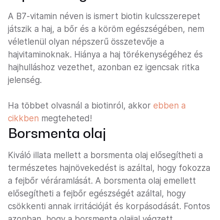
A B7-vitamin néven is ismert biotin kulcsszerepet
játszik a haj, a bőr és a köröm egészségében, nem
véletlenül olyan népszerű összetevője a
hajvitaminoknak. Hiánya a haj törékenységéhez és
hajhulláshoz vezethet, azonban ez igencsak ritka
jelenség.
Ha többet olvasnál a biotinról, akkor
ebben a
cikkben
megteheted!
Borsmenta olaj
Kiváló illata mellett a borsmenta olaj elősegítheti a
természetes hajnövekedést is azáltal, hogy fokozza
a fejbőr véráramlását. A borsmenta olaj emellett
elősegítheti a fejbőr egészségét azáltal, hogy
csökkenti annak irritációját és korpásodását. Fontos
azonban, hogy a borsmenta olajjal végzett,