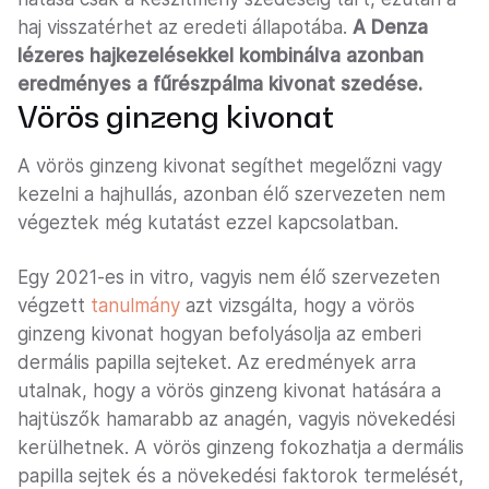
haj visszatérhet az eredeti állapotába.
A Denza
lézeres hajkezelésekkel kombinálva azonban
eredményes a fűrészpálma kivonat szedése.
Vörös ginzeng kivonat
A vörös ginzeng kivonat segíthet megelőzni vagy
kezelni a hajhullás, azonban élő szervezeten nem
végeztek még kutatást ezzel kapcsolatban.
Egy 2021-es in vitro, vagyis nem élő szervezeten
végzett
tanulmány
azt vizsgálta, hogy a vörös
ginzeng kivonat hogyan befolyásolja az emberi
dermális papilla sejteket. Az eredmények arra
utalnak, hogy a vörös ginzeng kivonat hatására a
hajtüszők hamarabb az anagén, vagyis növekedési
kerülhetnek. A vörös ginzeng fokozhatja a dermális
papilla sejtek és a növekedési faktorok termelését,