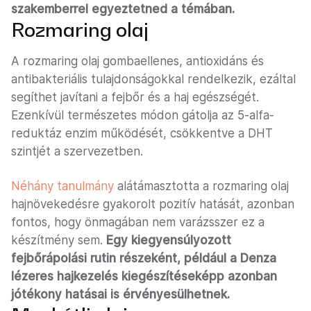
szakemberrel egyeztetned a témában.
Rozmaring olaj
A rozmaring olaj gombaellenes, antioxidáns és
antibakteriális tulajdonságokkal rendelkezik, ezáltal
segíthet javítani a fejbőr és a haj egészségét.
Ezenkívül természetes módon gátolja az 5-alfa-
reduktáz enzim működését, csökkentve a DHT
szintjét a szervezetben.
Néhány tanulmány
alátámasztotta a rozmaring olaj
hajnövekedésre gyakorolt pozitív hatását, azonban
fontos, hogy önmagában nem varázsszer ez a
készítmény sem.
Egy kiegyensúlyozott
fejbőrápolási rutin részeként, például a Denza
lézeres hajkezelés kiegészítéseképp azonban
jótékony hatásai is érvényesülhetnek.