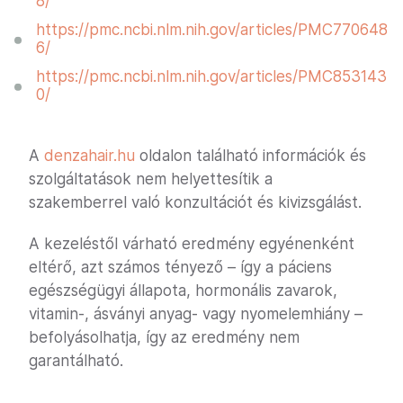
8/
https://pmc.ncbi.nlm.nih.gov/articles/PMC770648
6/
https://pmc.ncbi.nlm.nih.gov/articles/PMC853143
0/
A
denzahair.hu
oldalon található információk és
szolgáltatások nem helyettesítik a
szakemberrel való konzultációt és kivizsgálást.
A kezeléstől várható eredmény egyénenként
eltérő, azt számos tényező – így a páciens
egészségügyi állapota, hormonális zavarok,
vitamin-, ásványi anyag- vagy nyomelemhiány –
befolyásolhatja, így az eredmény nem
garantálható.