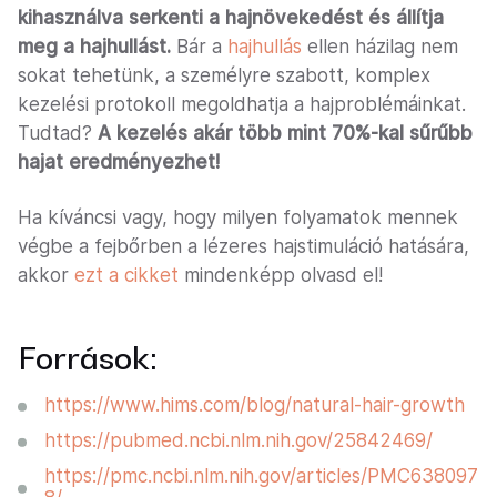
kihasználva serkenti a hajnövekedést és állítja
meg a hajhullást.
Bár a
hajhullás
ellen házilag nem
sokat tehetünk, a személyre szabott, komplex
kezelési protokoll megoldhatja a hajproblémáinkat.
Tudtad?
A kezelés akár több mint 70%-kal sűrűbb
hajat eredményezhet!
Ha kíváncsi vagy, hogy milyen folyamatok mennek
végbe a fejbőrben a lézeres hajstimuláció hatására,
akkor
ezt a cikket
mindenképp olvasd el!
Források:
https://www.hims.com/blog/natural-hair-growth
https://pubmed.ncbi.nlm.nih.gov/25842469/
https://pmc.ncbi.nlm.nih.gov/articles/PMC638097