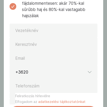
fájdalommentesen: akár 70%-kal
sűrűbb haj és 80%-kal vastagabb
hajszálak
Vezetéknév
Keresztnév
Email
+3620
Telefonszám
Feliratkozás hírlevélre
Elfogadom az
adatkezelési tájékoztatónkat