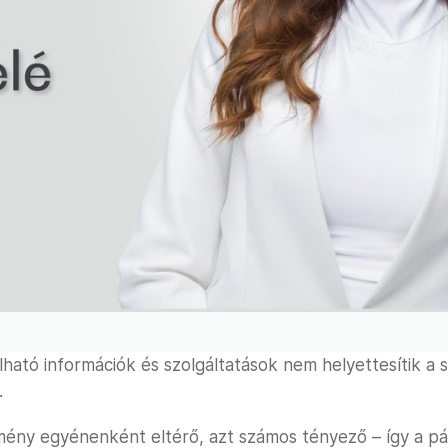
lható információk és szolgáltatások nem helyettesítik a
.
mény egyénenként eltérő, azt számos tényező – így a p