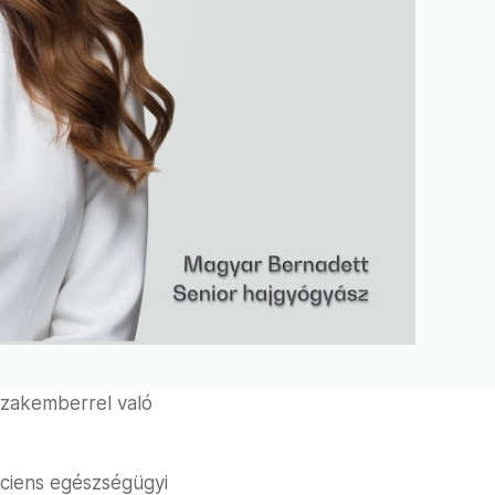
 szakemberrel való
áciens egészségügyi