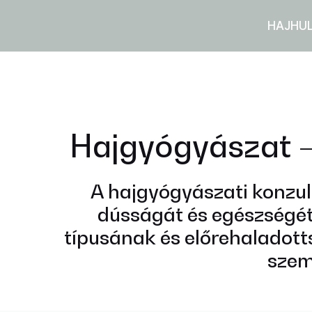
HAJHU
Hajgyógyászat – 
A hajgyógyászati konzul
dússágát és egészségét
típusának és előrehaladott
szem