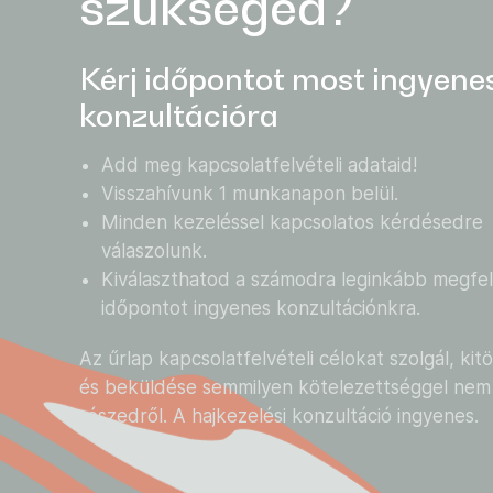
szükséged?
Kérj időpontot most ingyene
konzultációra
Add meg kapcsolatfelvételi adataid!
Visszahívunk 1 munkanapon belül.
Minden kezeléssel kapcsolatos kérdésedre
válaszolunk.
Kiválaszthatod a számodra leginkább megfel
időpontot ingyenes konzultációnkra.
Az űrlap kapcsolatfelvételi célokat szolgál, kit
és beküldése semmilyen kötelezettséggel nem 
részedről. A hajkezelési konzultáció ingyenes.