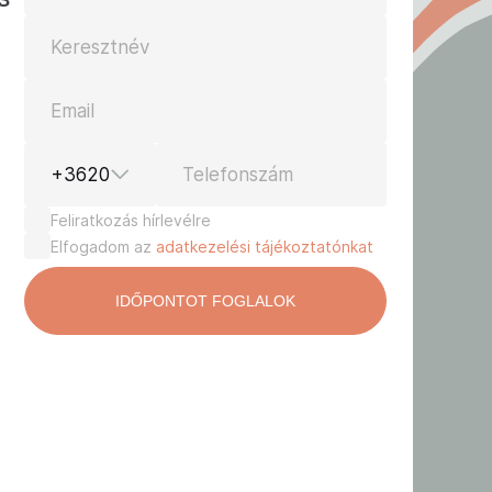
Keresztnév
Email
+3620
Telefonszám
Feliratkozás hírlevélre
Elfogadom az
adatkezelési tájékoztatónkat
-