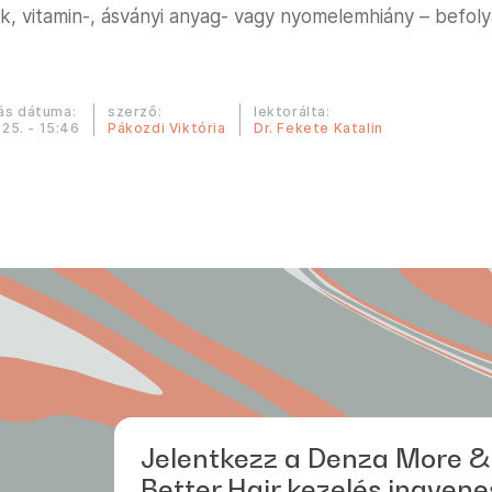
ok, vitamin-, ásványi anyag- vagy nyomelemhiány – befoly
ás dátuma:
szerző:
lektorálta:
 25. - 15:46
Pákozdi Viktória
Dr. Fekete Katalin
Jelentkezz a Denza More &
Better Hair kezelés ingyene