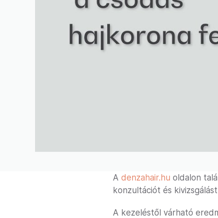
A
denzahair.hu
oldalon talá
konzultációt és kivizsgálást
A kezeléstől várható ered