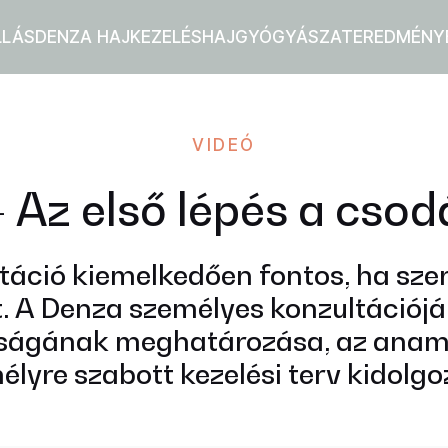
LLÁS
DENZA HAJKEZELÉS
HAJGYÓGYÁSZAT
EREDMÉNY
VIDEÓ
Az első lépés a csod
táció kiemelkedően fontos, ha sze
. A Denza személyes konzultációján
ságának meghatározása, az anamné
élyre szabott kezelési terv kidolgo