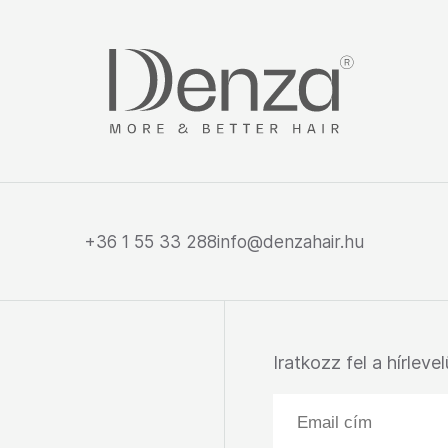
+36 1 55 33 288
info@denzahair.hu
Iratkozz fel a hírleve