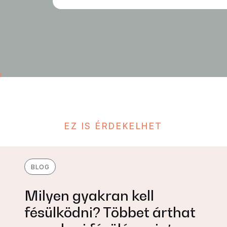
EZ IS ÉRDEKELHET
BLOG
Milyen gyakran kell
fésülködni? Többet árthat