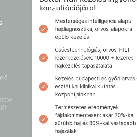
konzultációjára!
s
Mesterséges intelligencia alapú
hajdiagnosztika, orvosi alapokra
épülő kezelés
Csúcstechnológiás, orvosi HILT
lézerkezelések: 10000 + lézeres
hajkezelés tapasztalata
elő
Kezelés budapesti és győri orvos
esztétikai klinikai kutatási
központjainkban
öltése
Természetes eredmények
jár
fájdalommentesen: akár 70%-kal
sűrűbb haj és 80%-kal vastagabb
hajszálak