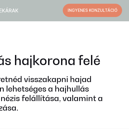
EK
ÁRAK
INGYENES KONZULTÁCIÓ
ás hajkorona felé
retnéd visszakapni hajad
 lehetséges a hajhullás
zis felállítása, valamint a
zása.