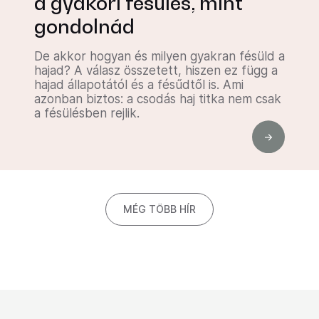
a gyakori fésülés, mint
gondolnád
De akkor hogyan és milyen gyakran fésüld a
hajad? A válasz összetett, hiszen ez függ a
hajad állapotától és a fésűdtől is. Ami
azonban biztos: a csodás haj titka nem csak
a fésülésben rejlik.
MÉG TÖBB HÍR