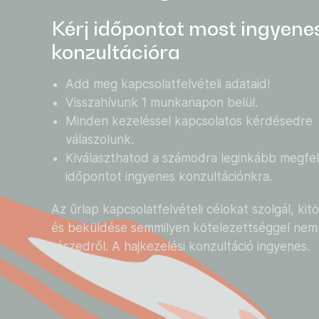
Kérj időpontot most ingyene
konzultációra
Add meg kapcsolatfelvételi adataid!
Visszahívunk 1 munkanapon belül.
Minden kezeléssel kapcsolatos kérdésedre
válaszolunk.
Kiválaszthatod a számodra leginkább megfel
időpontot ingyenes konzultációnkra.
Az űrlap kapcsolatfelvételi célokat szolgál, kit
és beküldése semmilyen kötelezettséggel nem 
részedről. A hajkezelési konzultáció ingyenes.