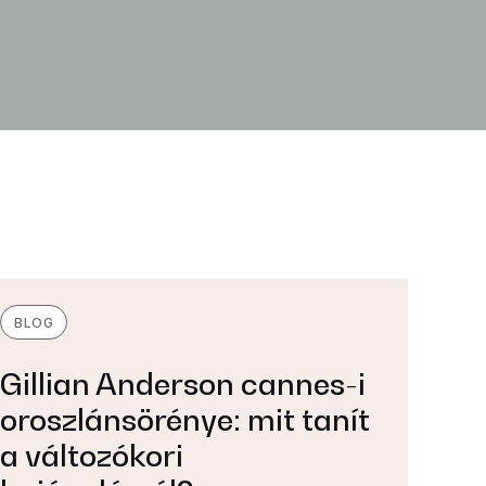
BLOG
Gillian Anderson cannes-i
oroszlánsörénye: mit tanít
a változókori