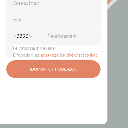
Keresztnév
Email
+3620
Telefonszám
Feliratkozás hírlevélre
Elfogadom az
adatkezelési tájékoztatónkat
-