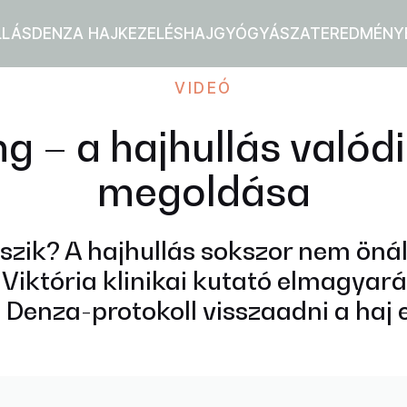
LLÁS
DENZA HAJKEZELÉS
HAJGYÓGYÁSZAT
EREDMÉNY
VIDEÓ
ng – a hajhullás valód
megoldása
egszik? A hajhullás sokszor nem öná
Viktória klinikai kutató elmagyarázz
a Denza-protokoll visszaadni a haj 