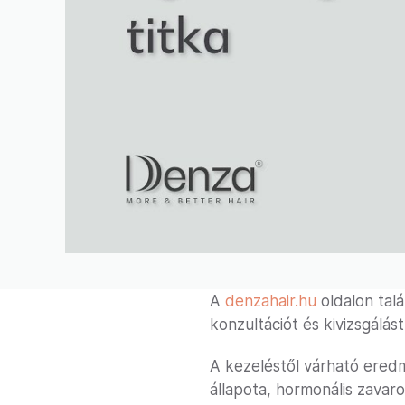
A
denzahair.hu
oldalon talá
konzultációt és kivizsgálást
A kezeléstől várható ered
állapota, hormonális zavar