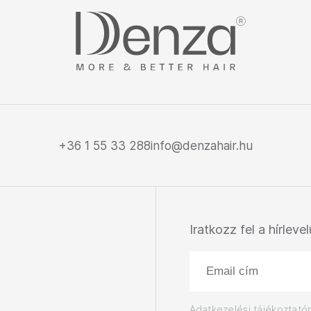
+36 1 55 33 288
info@denzahair.hu
Iratkozz fel a hírleve
Adatkezelési tájékoztató