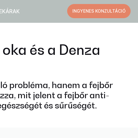
EK
ÁRAK
INGYENES KONZULTÁCIÓ
i oka és a Denza
lló probléma, hanem a fejbőr
a, mit jelent a fejbőr anti-
egészségét és sűrűségét.