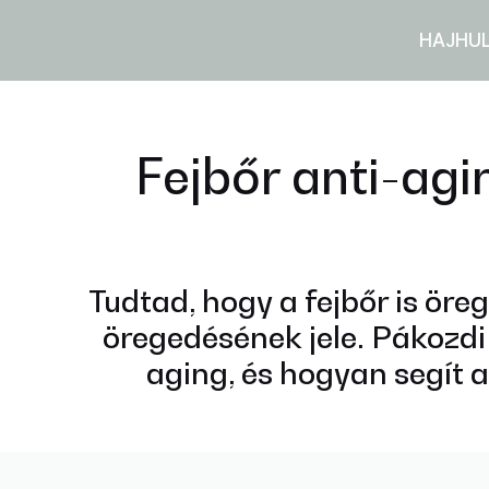
HAJHU
Fejbőr anti-agi
Tudtad, hogy a fejbőr is ör
öregedésének jele. Pákozdi 
aging, és hogyan segít 