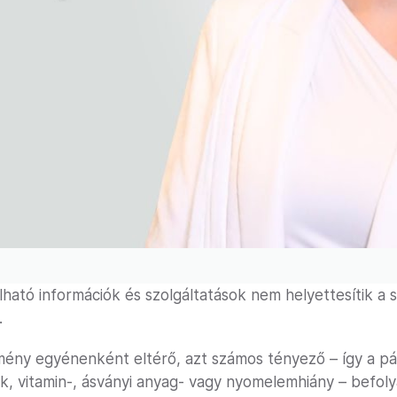
lható információk és szolgáltatások nem helyettesítik a
.
mény egyénenként eltérő, azt számos tényező – így a p
ok, vitamin-, ásványi anyag- vagy nyomelemhiány – befoly