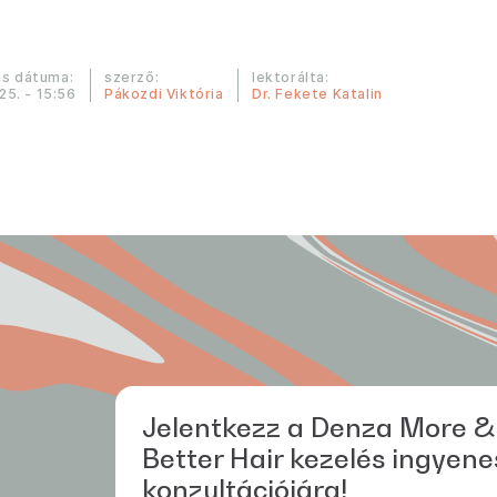
s dátuma:
szerző:
lektorálta:
 25. - 15:56
Pákozdi Viktória
Dr. Fekete Katalin
Jelentkezz a Denza More &
Better Hair kezelés ingyene
konzultációjára!