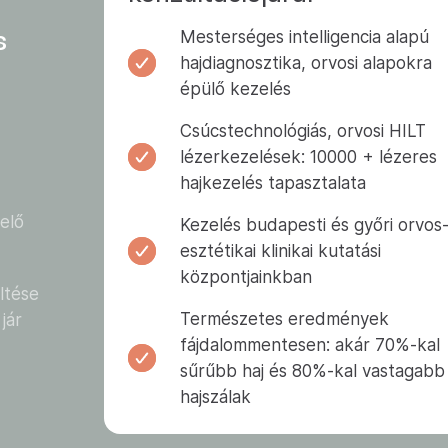
s
Mesterséges intelligencia alapú
hajdiagnosztika, orvosi alapokra
épülő kezelés
Csúcstechnológiás, orvosi HILT
lézerkezelések: 10000 + lézeres
hajkezelés tapasztalata
elő
Kezelés budapesti és győri orvos
esztétikai klinikai kutatási
központjainkban
öltése
Természetes eredmények
jár
fájdalommentesen: akár 70%-kal
sűrűbb haj és 80%-kal vastagabb
hajszálak