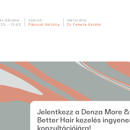
ás dátuma:
szerző:
lektorálta:
 25. - 15:45
Pákozdi Viktória
Dr. Fekete Katalin
Jelentkezz a Denza More &
Better Hair kezelés ingyene
konzultációjára!