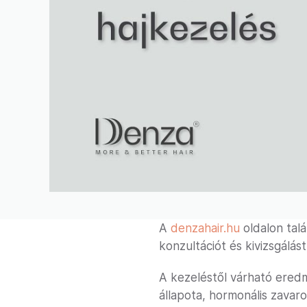
A
denzahair.hu
oldalon talá
konzultációt és kivizsgálást
A kezeléstől várható ered
állapota, hormonális zavar