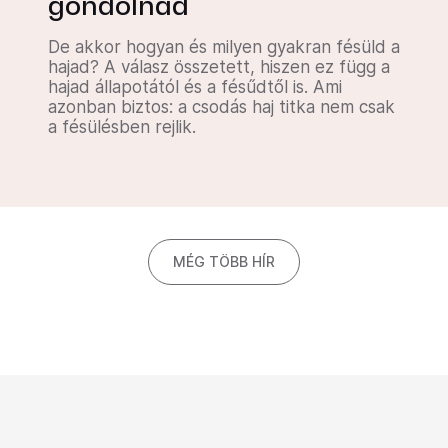
gondolnád
De akkor hogyan és milyen gyakran fésüld a
hajad? A válasz összetett, hiszen ez függ a
hajad állapotától és a fésűdtől is. Ami
azonban biztos: a csodás haj titka nem csak
a fésülésben rejlik.
MÉG TÖBB HÍR