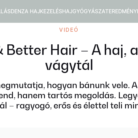
LLÁS
DENZA HAJKEZELÉS
HAJGYÓGYÁSZAT
EREDMÉNY
VIDEÓ
Better Hair – A haj, a
vágytál
egmutatja, hogyan bánunk vele. A
end, hanem tartós megoldás. Legye
l – ragyogó, erős és élettel teli m