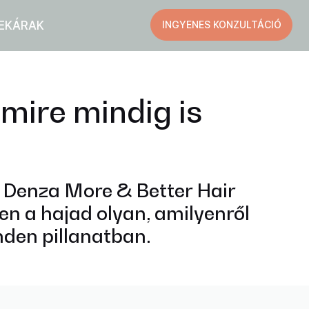
EK
ÁRAK
INGYENES KONZULTÁCIÓ
mire mindig is
 Denza More & Better Hair
n a hajad olyan, amilyenről
inden pillanatban.