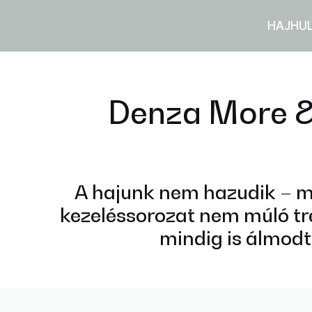
HAJHU
Denza More & 
A hajunk nem hazudik – m
kezeléssorozat nem múló tr
mindig is álmodtá