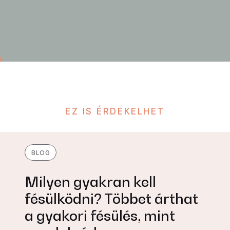
EZ IS ÉRDEKELHET
BLOG
Milyen gyakran kell
fésülködni? Többet árthat
a gyakori fésülés, mint