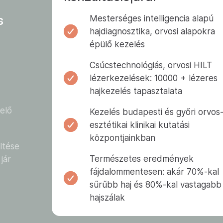
s
Mesterséges intelligencia alapú
hajdiagnosztika, orvosi alapokra
épülő kezelés
Csúcstechnológiás, orvosi HILT
lézerkezelések: 10000 + lézeres
hajkezelés tapasztalata
elő
Kezelés budapesti és győri orvos
esztétikai klinikai kutatási
központjainkban
öltése
Természetes eredmények
jár
fájdalommentesen: akár 70%-kal
sűrűbb haj és 80%-kal vastagabb
hajszálak