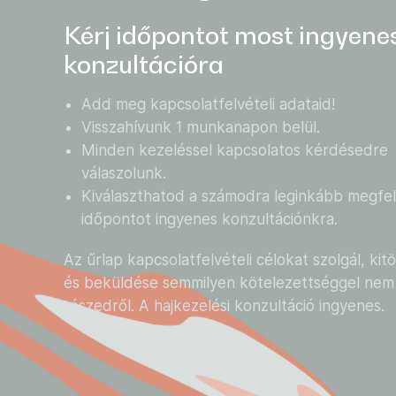
Kérj időpontot most ingyene
konzultációra
Add meg kapcsolatfelvételi adataid!
Visszahívunk 1 munkanapon belül.
Minden kezeléssel kapcsolatos kérdésedre
válaszolunk.
Kiválaszthatod a számodra leginkább megfel
időpontot ingyenes konzultációnkra.
Az űrlap kapcsolatfelvételi célokat szolgál, kit
és beküldése semmilyen kötelezettséggel nem 
részedről. A hajkezelési konzultáció ingyenes.