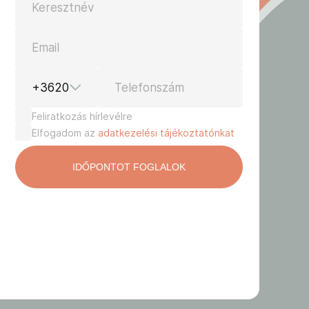
Keresztnév
Email
+3620
Telefonszám
Feliratkozás hírlevélre
Elfogadom az
adatkezelési tájékoztatónkat
-