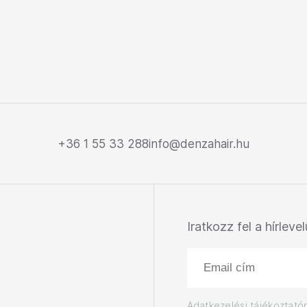
+36 1 55 33 288
info@denzahair.hu
Iratkozz fel a hírleve
Adatkezelési tájékoztató