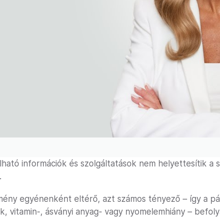
lható információk és szolgáltatások nem helyettesítik a
.
mény egyénenként eltérő, azt számos tényező – így a p
ok, vitamin-, ásványi anyag- vagy nyomelemhiány – befoly