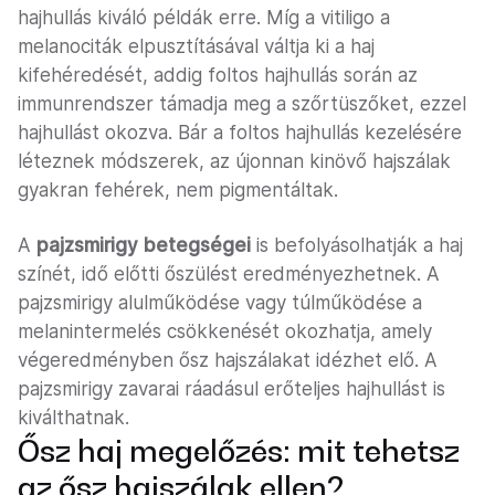
hajhullás kiváló példák erre. Míg a vitiligo a
melanociták elpusztításával váltja ki a haj
kifehéredését, addig foltos hajhullás során az
immunrendszer támadja meg a szőrtüszőket, ezzel
hajhullást okozva. Bár a foltos hajhullás kezelésére
léteznek módszerek, az újonnan kinövő hajszálak
gyakran fehérek, nem pigmentáltak.
A
pajzsmirigy betegségei
is befolyásolhatják a haj
színét, idő előtti őszülést eredményezhetnek. A
pajzsmirigy alulműködése vagy túlműködése a
melanintermelés csökkenését okozhatja, amely
végeredményben ősz hajszálakat idézhet elő. A
pajzsmirigy zavarai ráadásul erőteljes hajhullást is
kiválthatnak.
Ősz haj megelőzés: mit tehetsz
az ősz hajszálak ellen?