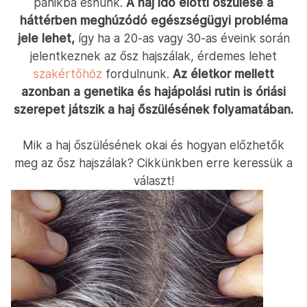
pánikba esnünk.
A haj idő előtti őszülése a
háttérben meghúzódó egészségügyi probléma
jele lehet,
így ha a 20-as vagy 30-as éveink során
jelentkeznek az ősz hajszálak, érdemes lehet
szakértőhöz
fordulnunk.
Az életkor mellett
azonban a genetika és hajápolási rutin is óriási
szerepet játszik a haj őszülésének folyamatában.
Mik a haj őszülésének okai és hogyan előzhetők
meg az ősz hajszálak? Cikkünkben erre keressük a
választ!