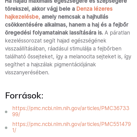
Ha hajad maximális egészségére és szépségére
törekszel, akkor vágj bele a
Denza lézeres
hajkezelésbe,
amely nemcsak a hajhullás
csökkentésére alkalmas, hanem a haj és a fejbőr
öregedési folyamatainak lassítására is.
A páratlan
kezeléssorozat segít hajad egészségének
visszaállításában, ráadásul stimulálja a fejbőrben
található őssejteket, így a melanocita sejteket is, így
segíthet a hajszálak pigmentációjának
visszanyerésében.
Források:
https://pmc.ncbi.nlm.nih.gov/articles/PMC36733
99/
https://pmc.ncbi.nlm.nih.gov/articles/PMC551479
1/