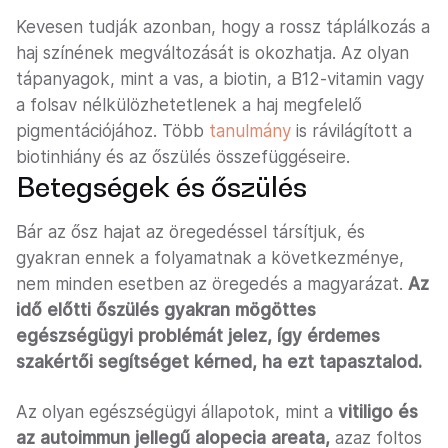
Kevesen tudják azonban, hogy a rossz táplálkozás a
haj színének megváltozását is okozhatja. Az olyan
tápanyagok, mint a vas, a biotin, a B12-vitamin vagy
a folsav nélkülözhetetlenek a haj megfelelő
pigmentációjához. Több
tanulmány
is rávilágított a
biotinhiány és az őszülés összefüggéseire.
Betegségek és őszülés
Bár az ősz hajat az öregedéssel társítjuk, és
gyakran ennek a folyamatnak a következménye,
nem minden esetben az öregedés a magyarázat.
Az
idő előtti őszülés gyakran mögöttes
egészségügyi problémát jelez, így érdemes
szakértői segítséget kérned, ha ezt tapasztalod.
Az olyan egészségügyi állapotok, mint a
vitiligo és
az autoimmun jellegű alopecia areata,
azaz foltos