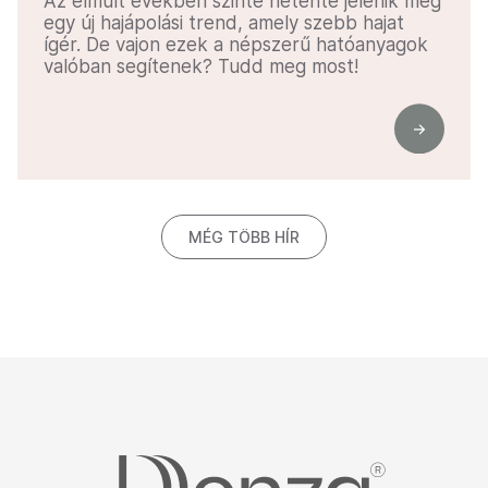
Az elmúlt években szinte hetente jelenik meg
egy új hajápolási trend, amely szebb hajat
ígér. De vajon ezek a népszerű hatóanyagok
valóban segítenek? Tudd meg most!
MÉG TÖBB HÍR