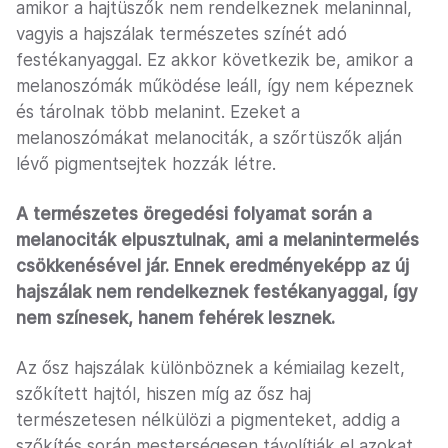
amikor a hajtüszők nem rendelkeznek melaninnal,
vagyis a hajszálak természetes színét adó
festékanyaggal. Ez akkor következik be, amikor a
melanoszómák működése leáll, így nem képeznek
és tárolnak több melanint. Ezeket a
melanoszómákat melanociták, a szőrtüszők alján
lévő pigmentsejtek hozzák létre.
A természetes öregedési folyamat során a
melanociták elpusztulnak, ami a melanintermelés
csökkenésével jár. Ennek eredményeképp az új
hajszálak nem rendelkeznek festékanyaggal, így
nem színesek, hanem fehérek lesznek.
Az ősz hajszálak különböznek a kémiailag kezelt,
szőkített hajtól, hiszen míg az ősz haj
természetesen nélkülözi a pigmenteket, addig a
szőkítés során mesterségesen távolítják el azokat,