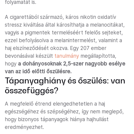
folyamatát is.
A cigarettából származó, káros nikotin oxidatív
stressz kiváltása által károsíthatja a melanocitákat,
vagyis a pigmentek termeléséért felelős sejteket,
ezzel befolyásolva a melanintermelést, valamint a
haj elszíneződését okozva. Egy 207 ember
bevonásával készült
tanulmány
megállapította,
hogy
a dohányosoknak 2,5-szer nagyobb esélye
van az idő előtti őszülésre.
Tápanyaghiány és őszülés: van
összefüggés?
A megfelelő étrend elengedhetetlen a haj
egészségéhez és szépségéhez, így nem meglepő,
hogy bizonyos tápanyagok hiánya hajhullást
eredményezhet.