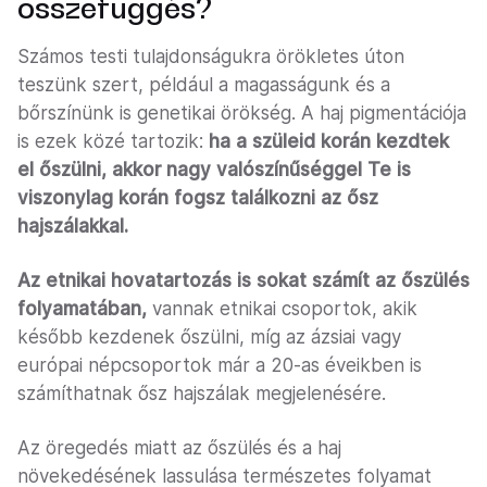
összefüggés?
Számos testi tulajdonságukra örökletes úton
teszünk szert, például a magasságunk és a
bőrszínünk is genetikai örökség. A haj pigmentációja
is ezek közé tartozik:
ha a szüleid korán kezdtek
el őszülni, akkor nagy valószínűséggel Te is
viszonylag korán fogsz találkozni az ősz
hajszálakkal.
Az
etnikai hovatartozás is sokat számít az őszülés
folyamatában,
vannak etnikai csoportok, akik
később kezdenek őszülni, míg az ázsiai vagy
európai népcsoportok már a 20-as éveikben is
számíthatnak ősz hajszálak megjelenésére.
Az öregedés miatt az őszülés és a haj
növekedésének lassulása természetes folyamat