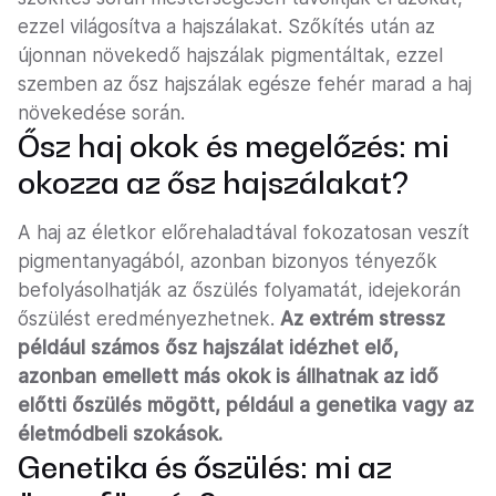
ezzel világosítva a hajszálakat. Szőkítés után az
újonnan növekedő hajszálak pigmentáltak, ezzel
szemben az ősz hajszálak egésze fehér marad a haj
növekedése során.
Ősz haj okok és megelőzés: mi
okozza az ősz hajszálakat?
A haj az életkor előrehaladtával fokozatosan veszít
pigmentanyagából, azonban bizonyos tényezők
befolyásolhatják az őszülés folyamatát, idejekorán
őszülést eredményezhetnek.
Az extrém stressz
például számos ősz hajszálat idézhet elő,
azonban emellett más okok is állhatnak az idő
előtti őszülés mögött, például a genetika vagy az
életmódbeli szokások.
Genetika és őszülés: mi az