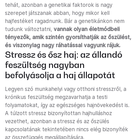
tehát, azonban a genetikai faktorok is nagy
szerepet játszanak abban, hogy mikor kell
hajfestéket ragadnunk. Bár a genetikánkon nem
tudunk változtatni,
vannak olyan életmódbeli
tényezők, amik szintén gyorsíthatják az őszülést,
és viszonylag nagy ráhatással vagyunk rájuk.
Stressz és ősz haj: az állandó
feszültség nagyban
befolyásolja a haj állapotát
Legyen szó munkahelyi vagy otthoni stresszről, a
krónikus feszültség megzavarhatja a testi
folyamatokat, így az egészséges hajnövekedést is.
A túlzott stressz bizonyítottan hajhulláshoz
vezethet, azonban a stressz és az őszülés
kapcsolatának tekintetében nincs elég bizonyíték
az összefüggés megállapítására.