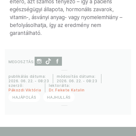
eltérő, azt számos tényező – így a páciens
egészségügyi állapota, hormonális zavarok,
vitamin-, ásványi anyag- vagy nyomelemhiány –
befolyásolhatja, így az eredmény nem
garantálható.
MEGOSZTÁS:
publikálás dátuma:
módosítás dátuma:
2026. 06. 22. - 08:23
2026. 06. 22. - 08:23
szerző:
lektorálta:
Pákozdi Viktória
Dr. Fekete Katalin
HAJÁPOLÁS
HAJHULLÁS