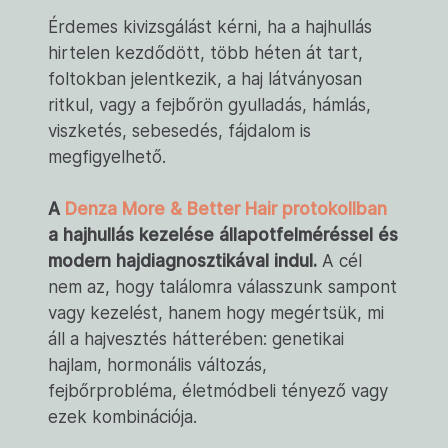
Érdemes kivizsgálást kérni, ha a hajhullás
hirtelen kezdődött, több héten át tart,
foltokban jelentkezik, a haj látványosan
ritkul, vagy a fejbőrön gyulladás, hámlás,
viszketés, sebesedés, fájdalom is
megfigyelhető.
A
Denza More & Better Hair protokollban
a hajhullás kezelése állapotfelméréssel és
modern hajdiagnosztikával indul.
A cél
nem az, hogy találomra válasszunk sampont
vagy kezelést, hanem hogy megértsük, mi
áll a hajvesztés hátterében: genetikai
hajlam, hormonális változás,
fejbőrprobléma, életmódbeli tényező vagy
ezek kombinációja.