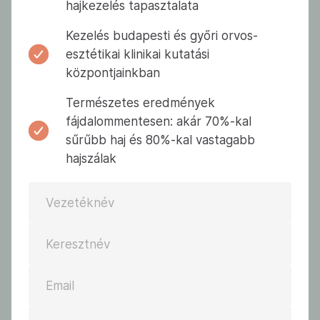
hajkezelés tapasztalata
Kezelés budapesti és győri orvos-
esztétikai klinikai kutatási
központjainkban
Természetes eredmények
fájdalommentesen: akár 70%-kal
sűrűbb haj és 80%-kal vastagabb
hajszálak
Vezetéknév
Keresztnév
Email