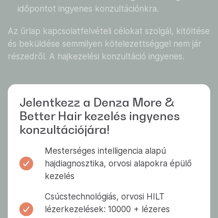
időpontot ingyenes konzultációnkra.
Az űrlap kapcsolatfelvételi célokat szolgál, kitöltése
és beküldése semmilyen kötelezettséggel nem jár
részedről. A hajkezelési konzultáció ingyenes.
Jelentkezz a Denza More &
Better Hair kezelés ingyenes
konzultációjára!
Mesterséges intelligencia alapú
hajdiagnosztika, orvosi alapokra épülő
kezelés
Csúcstechnológiás, orvosi HILT
lézerkezelések: 10000 + lézeres