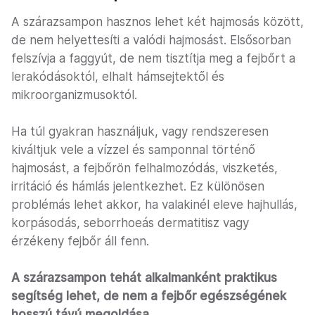
A szárazsampon hasznos lehet két hajmosás között,
de nem helyettesíti a valódi hajmosást. Elsősorban
felszívja a faggyút, de nem tisztítja meg a fejbőrt a
lerakódásoktól, elhalt hámsejtektől és
mikroorganizmusoktól.
Ha túl gyakran használjuk, vagy rendszeresen
kiváltjuk vele a vízzel és samponnal történő
hajmosást, a fejbőrön felhalmozódás, viszketés,
irritáció és hámlás jelentkezhet. Ez különösen
problémás lehet akkor, ha valakinél eleve hajhullás,
korpásodás, seborrhoeás dermatitisz vagy
érzékeny fejbőr áll fenn.
A szárazsampon tehát alkalmanként praktikus
segítség lehet, de nem a fejbőr egészségének
hosszú távú megoldása.