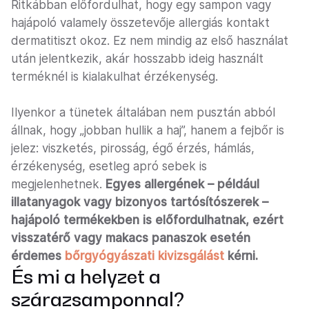
Ritkábban előfordulhat, hogy egy sampon vagy
hajápoló valamely összetevője allergiás kontakt
dermatitiszt okoz. Ez nem mindig az első használat
után jelentkezik, akár hosszabb ideig használt
terméknél is kialakulhat érzékenység.
Ilyenkor a tünetek általában nem pusztán abból
állnak, hogy „jobban hullik a haj”, hanem a fejbőr is
jelez: viszketés, pirosság, égő érzés, hámlás,
érzékenység, esetleg apró sebek is
megjelenhetnek.
Egyes allergének – például
illatanyagok vagy bizonyos tartósítószerek –
hajápoló termékekben is előfordulhatnak, ezért
visszatérő vagy makacs panaszok esetén
érdemes
bőrgyógyászati kivizsgálást
kérni.
És mi a helyzet a
szárazsamponnal?