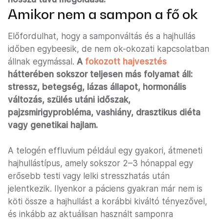
Amikor nem a sampon a fő ok
Előfordulhat, hogy a samponváltás és a hajhullás
időben egybeesik, de nem ok-okozati kapcsolatban
állnak egymással.
A
fokozott hajvesztés
hátterében sokszor teljesen más folyamat áll:
stressz, betegség, lázas állapot, hormonális
változás, szülés utáni időszak,
pajzsmirigyprobléma, vashiány, drasztikus diéta
vagy genetikai hajlam.
A telogén effluvium például egy gyakori, átmeneti
hajhullástípus, amely sokszor 2–3 hónappal egy
erősebb testi vagy lelki stresszhatás után
jelentkezik. Ilyenkor a páciens gyakran már nem is
köti össze a hajhullást a korábbi kiváltó tényezővel,
és inkább az aktuálisan használt samponra