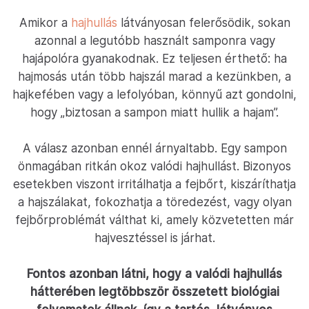
Amikor a
hajhullás
látványosan felerősödik, sokan
azonnal a legutóbb használt samponra vagy
hajápolóra gyanakodnak. Ez teljesen érthető: ha
hajmosás után több hajszál marad a kezünkben, a
hajkefében vagy a lefolyóban, könnyű azt gondolni,
hogy „biztosan a sampon miatt hullik a hajam”.
A válasz azonban ennél árnyaltabb. Egy sampon
önmagában ritkán okoz valódi hajhullást. Bizonyos
esetekben viszont irritálhatja a fejbőrt, kiszáríthatja
a hajszálakat, fokozhatja a töredezést, vagy olyan
fejbőrproblémát válthat ki, amely közvetetten már
hajvesztéssel is járhat.
Fontos azonban látni, hogy a valódi hajhullás
hátterében legtöbbször összetett biológiai