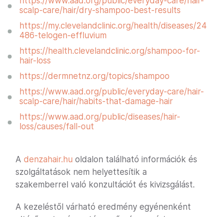
https://www.aad.org/public/everyday-care/hair-
scalp-care/hair/dry-shampoo-best-results
https://my.clevelandclinic.org/health/diseases/24
486-telogen-effluvium
https://health.clevelandclinic.org/shampoo-for-
hair-loss
https://dermnetnz.org/topics/shampoo
https://www.aad.org/public/everyday-care/hair-
scalp-care/hair/habits-that-damage-hair
https://www.aad.org/public/diseases/hair-
loss/causes/fall-out
A
denzahair.hu
oldalon található információk és
szolgáltatások nem helyettesítik a
szakemberrel való konzultációt és kivizsgálást.
A kezeléstől várható eredmény egyénenként