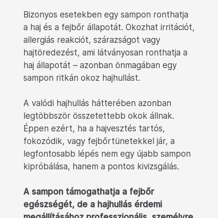
Bizonyos esetekben egy sampon ronthatja
a haj és a fejbőr állapotát. Okozhat irritációt,
allergiás reakciót, szárazságot vagy
hajtöredezést, ami látványosan ronthatja a
haj állapotát – azonban önmagában egy
sampon ritkán okoz hajhullást.
A valódi hajhullás hátterében azonban
legtöbbször összetettebb okok állnak.
Éppen ezért, ha a hajvesztés tartós,
fokozódik, vagy fejbőrtünetekkel jár, a
legfontosabb lépés nem egy újabb sampon
kipróbálása, hanem a pontos kivizsgálás.
A sampon támogathatja a fejbőr
egészségét, de a hajhullás érdemi
megállításához professzionális, személyre