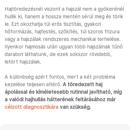
Hajtöredezésnél viszont a hajszál nem a gyökerénél
hullik ki, hanem a hossza mentén sérül meg és törik
le. Ezt okozhatja túl erős tisztítás, gyakori
hőformázás, hajfestés, szőkítés, túl szoros frizura
vagy a hajszálak rendszeres mechanikai terhelése.
Ilyenkor hajmosás után ugyan több hajszálnak tűnő
darabot láthatunk, de ezek sokszor rövidebb,
letört hajszálak.
A különbség azért fontos, mert a két probléma
kezelése teljesen eltérő.
A töredezett haj
ápolással és kíméletesebb rutinnal javítható, míg
a valódi hajhullás hátterének feltárásához már
célzott diagnosztikára
van szükség.