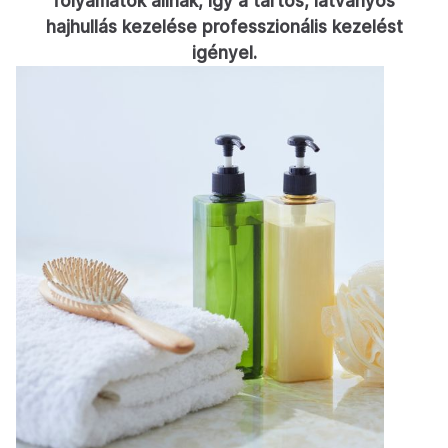
folyamatok állnak, így a tartós, látványos
hajhullás kezelése professzionális kezelést
igényel.