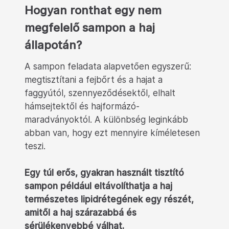
Hogyan ronthat egy nem
megfelelő sampon a haj
állapotán?
A sampon feladata alapvetően egyszerű:
megtisztítani a fejbőrt és a hajat a
faggyútól, szennyeződésektől, elhalt
hámsejtektől és hajformázó-
maradványoktól. A különbség leginkább
abban van, hogy ezt mennyire kíméletesen
teszi.
Egy túl erős, gyakran használt tisztító
sampon például eltávolíthatja a haj
természetes lipidrétegének egy részét,
amitől a haj szárazabbá és
sérülékenyebbé válhat.