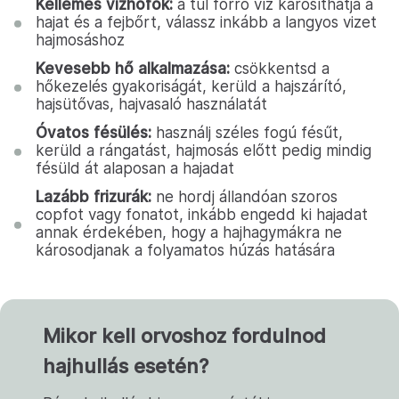
Kellemes vízhőfok:
a túl forró víz károsíthatja a
hajat és a fejbőrt, válassz inkább a langyos vizet
hajmosáshoz
Kevesebb hő alkalmazása:
csökkentsd a
hőkezelés gyakoriságát, kerüld a hajszárító,
hajsütővas, hajvasaló használatát
Óvatos fésülés:
használj széles fogú fésűt,
kerüld a rángatást, hajmosás előtt pedig mindig
fésüld át alaposan a hajadat
Lazább frizurák:
ne hordj állandóan szoros
copfot vagy fonatot, inkább engedd ki hajadat
annak érdekében, hogy a hajhagymákra ne
károsodjanak a folyamatos húzás hatására
Mikor kell orvoshoz fordulnod
hajhullás esetén?