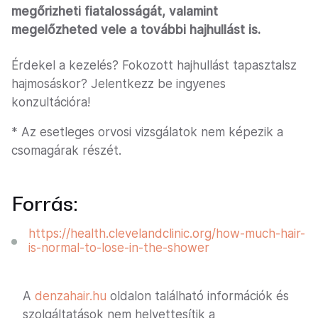
megőrizheti fiatalosságát, valamint
megelőzheted vele a további hajhullást is.
Érdekel a kezelés? Fokozott hajhullást tapasztalsz
hajmosáskor? Jelentkezz be ingyenes
konzultációra!
* Az esetleges orvosi vizsgálatok nem képezik a
csomagárak részét.
Forrás:
https://health.clevelandclinic.org/how-much-hair-
is-normal-to-lose-in-the-shower
A
denzahair.hu
oldalon található információk és
szolgáltatások nem helyettesítik a