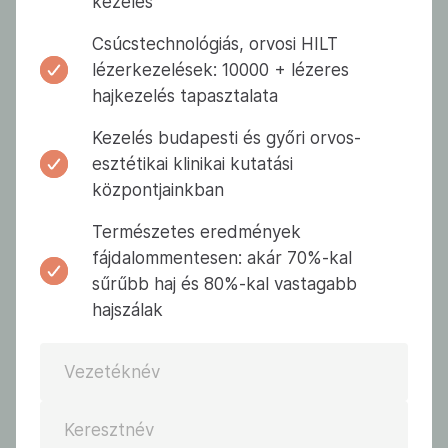
kezelés
Csúcstechnológiás, orvosi HILT
lézerkezelések: 10000 + lézeres
hajkezelés tapasztalata
Kezelés budapesti és győri orvos-
esztétikai klinikai kutatási
központjainkban
Természetes eredmények
fájdalommentesen: akár 70%-kal
sűrűbb haj és 80%-kal vastagabb
hajszálak
Vezetéknév
Keresztnév