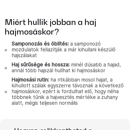
Miért hullik jobban a haj
hajmosáskor?
Samponozás és öblítés:
a samponozó
mozdulatok fellazítják a már kihullani készülő
hajszálakat
Haj sűrűsége és hossza:
minél dúsabb a hajad,
annál több hajszál hullhat ki hajmosáskor
Hajmosási rutin:
ha ritkábban mosol hajat, a
kihullott szálak egyszerre távoznak a következő
hajmosáskor, ezért is fordulhat elő, hogy néha
többnek tűnik a hajvesztés mértéke a zuhany
alatt, mégis teljesen normális