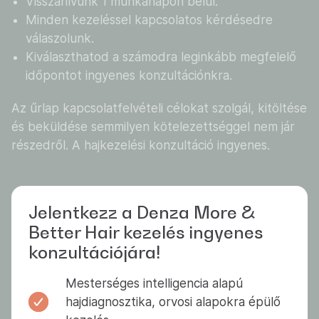
Visszahívunk 1 munkanapon belül.
Minden kezeléssel kapcsolatos kérdésedre
válaszolunk.
Kiválaszthatod a számodra leginkább megfelelő
időpontot ingyenes konzultációnkra.
Az űrlap kapcsolatfelvételi célokat szolgál, kitöltése
és beküldése semmilyen kötelezettséggel nem jár
részedről. A hajkezelési konzultáció ingyenes.
Jelentkezz a Denza More &
Better Hair kezelés ingyenes
konzultációjára!
Mesterséges intelligencia alapú
hajdiagnosztika, orvosi alapokra épülő