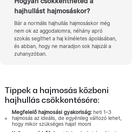
Hogyan csökkentheted a
hajhullást hajmosáskor?
Bár a normális hajhullás hajmosáskor még
nem ok az aggodalomra, néhány apró
szokás segíthet a haj kíméletes ápolásában,
és abban, hogy ne maradjon sok hajszál a
zuhanyzóban.
Tippek a hajmosás közbeni
hajhullás csökkentésére:
Megfelelő hajmosási gyakoriság:
heti 1–3
hajmosás az ideális, de egyénileg változó lehet,
hogy mikor szükséges hajat mosni