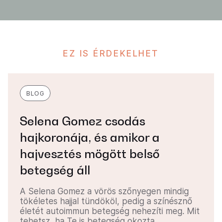
EZ IS ÉRDEKELHET
BLOG
Selena Gomez csodás
hajkoronája, és amikor a
hajvesztés mögött belső
betegség áll
A Selena Gomez a vörös szőnyegen mindig
tökéletes hajjal tündököl, pedig a színésznő
életét autoimmun betegség nehezíti meg. Mit
tehetsz, ha Te is betegség okozta