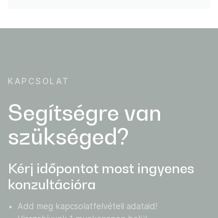
KAPCSOLAT
Segítségre van
szükséged?
Kérj időpontot most ingyenes
konzultációra
Add meg kapcsolatfelvételi adataid!