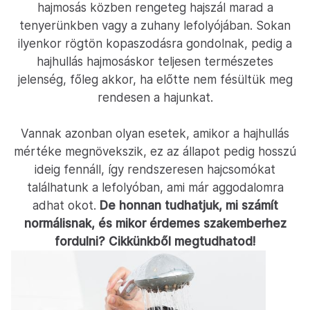
hajmosás közben rengeteg hajszál marad a
tenyerünkben vagy a zuhany lefolyójában. Sokan
ilyenkor rögtön kopaszodásra gondolnak, pedig a
hajhullás hajmosáskor teljesen természetes
jelenség, főleg akkor, ha előtte nem fésültük meg
rendesen a hajunkat.
Vannak azonban olyan esetek, amikor a hajhullás
mértéke megnövekszik, ez az állapot pedig hosszú
ideig fennáll, így rendszeresen hajcsomókat
találhatunk a lefolyóban, ami már aggodalomra
adhat okot.
De honnan tudhatjuk, mi számít
normálisnak, és mikor érdemes szakemberhez
fordulni? Cikkünkből megtudhatod!