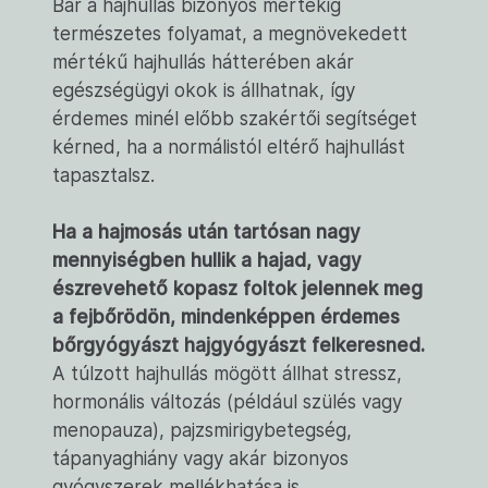
Bár a hajhullás bizonyos mértékig
természetes folyamat, a megnövekedett
mértékű hajhullás hátterében akár
egészségügyi okok is állhatnak, így
érdemes minél előbb szakértői segítséget
kérned, ha a normálistól eltérő hajhullást
tapasztalsz.
Ha a hajmosás után tartósan nagy
mennyiségben hullik a hajad, vagy
észrevehető kopasz foltok jelennek meg
a fejbőrödön, mindenképpen érdemes
bőrgyógyászt hajgyógyászt felkeresned.
A túlzott hajhullás mögött állhat stressz,
hormonális változás (például szülés vagy
menopauza), pajzsmirigybetegség,
tápanyaghiány vagy akár bizonyos
gyógyszerek mellékhatása is.