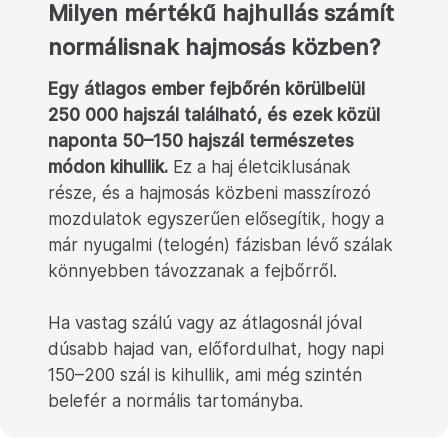
Milyen mértékű hajhullás számít
normálisnak hajmosás közben?
Egy átlagos ember fejbőrén körülbelül
250 000 hajszál található, és ezek közül
naponta 50–150 hajszál természetes
módon kihullik.
Ez a haj életciklusának
része, és a hajmosás közbeni masszírozó
mozdulatok egyszerűen elősegítik, hogy a
már nyugalmi (telogén) fázisban lévő szálak
könnyebben távozzanak a fejbőrről.
Ha vastag szálú vagy az átlagosnál jóval
dúsabb hajad van, előfordulhat, hogy napi
150–200 szál is kihullik, ami még szintén
belefér a normális tartományba.