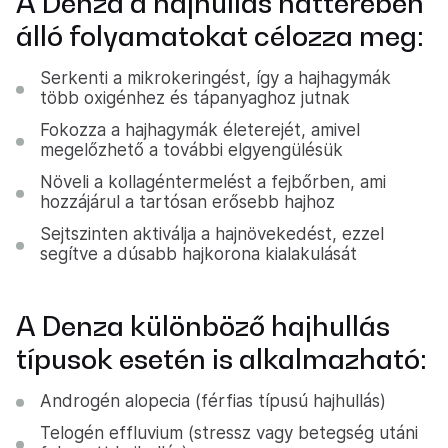
A Denza a hajhullás hátterében
álló folyamatokat célozza meg:
Serkenti a mikrokeringést, így a hajhagymák
több oxigénhez és tápanyaghoz jutnak
Fokozza a hajhagymák életerejét, amivel
megelőzhető a további elgyengülésük
Növeli a kollagéntermelést a fejbőrben, ami
hozzájárul a tartósan erősebb hajhoz
Sejtszinten aktiválja a hajnövekedést, ezzel
segítve a dúsabb hajkorona kialakulását
A Denza különböző hajhullás
típusok esetén is alkalmazható:
Androgén alopecia (férfias típusú hajhullás)
Telogén effluvium (stressz vagy betegség utáni