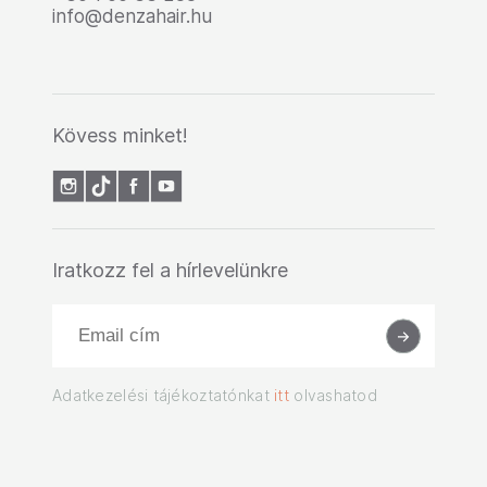
info@denzahair.hu
Kövess minket!
Iratkozz fel a hírlevelünkre
Adatkezelési tájékoztatónkat
itt
olvashatod