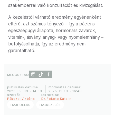
szakemberrel való konzultációt és kivizsgálást.
A kezeléstől várható eredmény egyénenként
eltérő, azt számos tényező – így a páciens
egészségügyi állapota, hormonális zavarok,
vitamin-, ásványi anyag- vagy nyomelemhiány –
befolyásolhatja, így az eredmény nem
garantálható.
MEGOSZTÁS:
publikálás dátuma:
módosítás dátuma:
2025. 09. 09. - 14:53
2025. 11. 13. - 16:48
szerző:
lektorálta:
Pákozdi Viktória
Dr. Fekete Katalin
HAJHULLÁS
HAJKEZELÉS