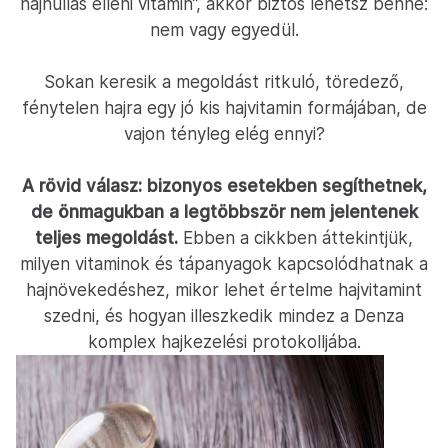
hajhullás elleni vitamin”, akkor biztos lehetsz benne:
nem vagy egyedül.
Sokan keresik a megoldást ritkuló, töredező,
fénytelen hajra egy jó kis hajvitamin formájában, de
vajon tényleg elég ennyi?
A rövid válasz: bizonyos esetekben segíthetnek,
de önmagukban a legtöbbször nem jelentenek
teljes megoldást.
Ebben a cikkben áttekintjük,
milyen vitaminok és tápanyagok kapcsolódhatnak a
hajnövekedéshez, mikor lehet értelme hajvitamint
szedni, és hogyan illeszkedik mindez a Denza
komplex hajkezelési protokolljába.