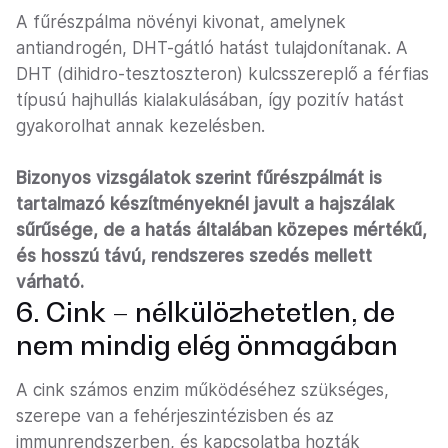
A fűrészpálma növényi kivonat, amelynek
antiandrogén, DHT-gátló hatást tulajdonítanak. A
DHT (dihidro-tesztoszteron) kulcsszereplő a férfias
típusú hajhullás kialakulásában, így pozitív hatást
gyakorolhat annak kezelésben.
Bizonyos vizsgálatok szerint fűrészpálmát is
tartalmazó készítményeknél javult a hajszálak
sűrűsége, de a hatás általában közepes mértékű,
és hosszú távú, rendszeres szedés mellett
várható.
6. Cink – nélkülözhetetlen, de
nem mindig elég önmagában
A cink számos enzim működéséhez szükséges,
szerepe van a fehérjeszintézisben és az
immunrendszerben, és kapcsolatba hozták