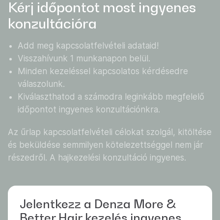
Kérj időpontot most ingyenes
konzultációra
Add meg kapcsolatfelvételi adataid!
Visszahívunk 1 munkanapon belül.
Minden kezeléssel kapcsolatos kérdésedre
válaszolunk.
Kiválaszthatod a számodra leginkább megfelelő
időpontot ingyenes konzultációnkra.
Az űrlap kapcsolatfelvételi célokat szolgál, kitöltése
és beküldése semmilyen kötelezettséggel nem jár
részedről. A hajkezelési konzultáció ingyenes.
Jelentkezz a Denza More &
Better Hair kezelés ingyenes