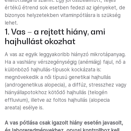
ellátottsága is számít. Egy jól összeállított, teljes
értékű étrend sok esetben fedezi az igényeket, de
bizonyos helyzetekben vitaminpótlásra is szükség
lehet.
1. Vas – a rejtett hiány, ami
hajhullást okozhat
A vas az egyik leggyakoribb hiányzó mikrotápanyag.
Ha a vashiány vérszegénységig (anémiáig) fajul, nő a
különböző hajhullás-típusok kockázata is:
megnövekedik a női típusú genetikai hajhullás
(androgenetikus alopecia), a diffúz, stresszhez vagy
hiányállapotokhoz kötődő hajhullás (telogén
effluvium), illetve az foltos hajhullás (alopecia
areata) esélye is.
A vas pótlása csak igazolt hiány esetén javasolt,
és laboreredményekhez, orvosi kontrollhoz kell