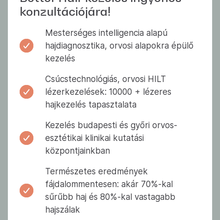
konzultációjára!
Mesterséges intelligencia alapú
hajdiagnosztika, orvosi alapokra épülő
kezelés
Csúcstechnológiás, orvosi HILT
lézerkezelések: 10000 + lézeres
hajkezelés tapasztalata
Kezelés budapesti és győri orvos-
esztétikai klinikai kutatási
központjainkban
Természetes eredmények
fájdalommentesen: akár 70%-kal
sűrűbb haj és 80%-kal vastagabb
hajszálak