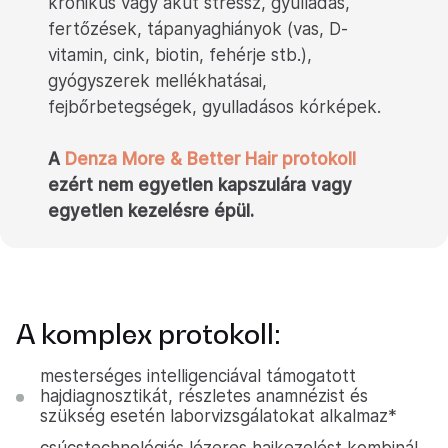
krónikus vagy akut stressz, gyulladás,
fertőzések, tápanyaghiányok (vas, D-
vitamin, cink, biotin, fehérje stb.),
gyógyszerek mellékhatásai,
fejbőrbetegségek, gyulladásos kórképek.
A
Denza More & Better Hair protokoll
ezért nem egyetlen kapszulára vagy
egyetlen kezelésre épül.
A komplex protokoll:
mesterséges intelligenciával támogatott
hajdiagnosztikát, részletes anamnézist és
szükség esetén laborvizsgálatokat alkalmaz*