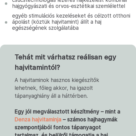
csúcstechnológiás lézeres hajkezelést kombinál
hajgyógyászati és orvos-esztétikai szemlélettel
egyéb stimulációs kezeléseket és célzott otthoni
ápolást (köztük hajvitamint) állít a haj
egészségének szolgálatába
Tehát mit várhatsz reálisan egy
hajvitamintól?
A hajvitaminok hasznos kiegészítők
lehetnek, főleg akkor, ha igazolt
tápanyaghiány áll a háttérben.
Egy jól megválasztott készítmény – mint a
Denza hajvitaminja
– számos hajhagymák
szempontjából fontos tápanyagot
tartalmaz, és belülről támogatja a haj