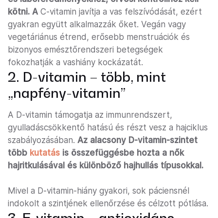
kötni. A
C-vitamin javítja a vas felszívódását, ezért
gyakran együtt alkalmazzák őket. Vegán vagy
vegetáriánus étrend, erősebb menstruációk és
bizonyos emésztőrendszeri betegségek
fokozhatják a vashiány kockázatát.
2. D-vitamin – több, mint
„napfény-vitamin”
A D-vitamin támogatja az immunrendszert,
gyulladáscsökkentő hatású és részt vesz a hajciklus
szabályozásában.
Az alacsony D-vitamin-szintet
több
kutatás
is összefüggésbe hozta a nők
hajritkulásával és különböző hajhullás típusokkal.
Mivel a D-vitamin-hiány gyakori, sok páciensnél
indokolt a szintjének ellenőrzése és célzott pótlása.
3. E-vitamin – antioxidáns