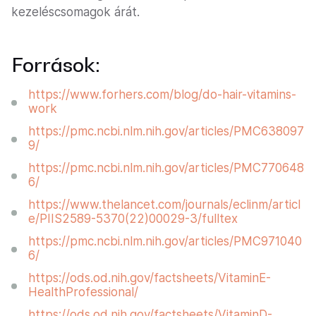
kezeléscsomagok árát.
Források:
https://www.forhers.com/blog/do-hair-vitamins-
work
https://pmc.ncbi.nlm.nih.gov/articles/PMC638097
9/
https://pmc.ncbi.nlm.nih.gov/articles/PMC770648
6/
https://www.thelancet.com/journals/eclinm/articl
e/PIIS2589-5370(22)00029-3/fulltex
https://pmc.ncbi.nlm.nih.gov/articles/PMC971040
6/
https://ods.od.nih.gov/factsheets/VitaminE-
HealthProfessional/
https://ods.od.nih.gov/factsheets/VitaminD-