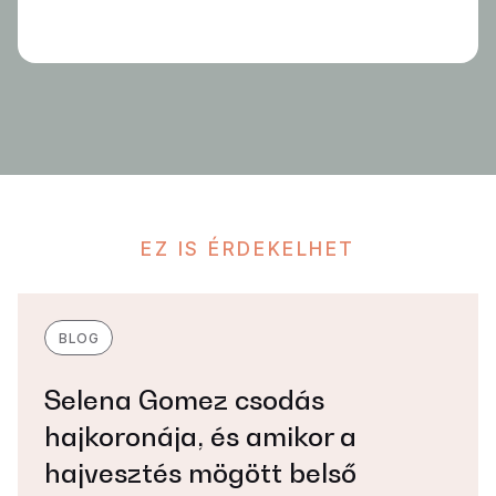
EZ IS ÉRDEKELHET
BLOG
Selena Gomez csodás
hajkoronája, és amikor a
hajvesztés mögött belső