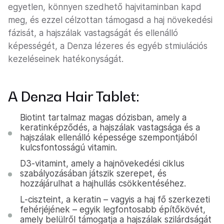
egyetlen, könnyen szedhető hajvitaminban kapd
meg, és ezzel célzottan támogasd a haj növekedési
fázisát, a hajszálak vastagságát és ellenálló
képességét, a Denza lézeres és egyéb stmiulációs
kezeléseinek hatékonyságát.
A Denza Hair Tablet:
Biotint tartalmaz magas dózisban, amely a
keratinképződés, a hajszálak vastagsága és a
hajszálak ellenálló képessége szempontjából
kulcsfontosságú vitamin.
D3-vitamint, amely a hajnövekedési ciklus
szabályozásában játszik szerepet, és
hozzájárulhat a hajhullás csökkentéséhez.
L-ciszteint, a keratin – vagyis a haj fő szerkezeti
fehérjéjének – egyik legfontosabb építőkövét,
amely belülről támogatja a hajszálak szilárdságát