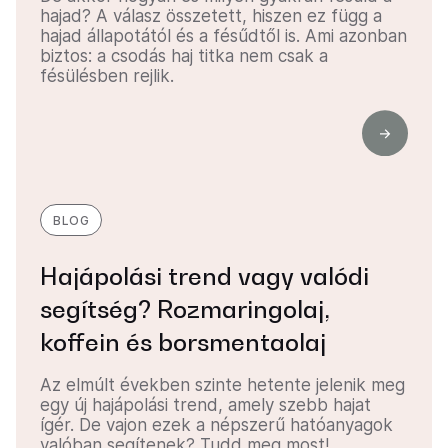
hajad? A válasz összetett, hiszen ez függ a
hajad állapotától és a fésűdtől is. Ami azonban
biztos: a csodás haj titka nem csak a
fésülésben rejlik.
BLOG
Hajápolási trend vagy valódi
segítség? Rozmaringolaj,
koffein és borsmentaolaj
Az elmúlt években szinte hetente jelenik meg
egy új hajápolási trend, amely szebb hajat
ígér. De vajon ezek a népszerű hatóanyagok
valóban segítenek? Tudd meg most!