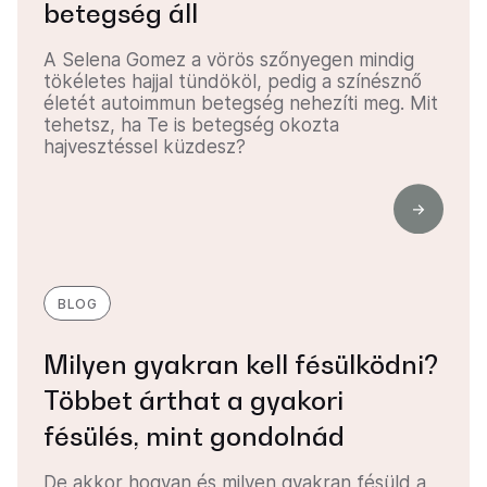
betegség áll
A Selena Gomez a vörös szőnyegen mindig
tökéletes hajjal tündököl, pedig a színésznő
életét autoimmun betegség nehezíti meg. Mit
tehetsz, ha Te is betegség okozta
hajvesztéssel küzdesz?
BLOG
Milyen gyakran kell fésülködni?
Többet árthat a gyakori
fésülés, mint gondolnád
De akkor hogyan és milyen gyakran fésüld a