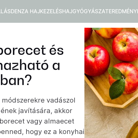
LLÁS
DENZA HAJKEZELÉS
HAJGYÓGYÁSZAT
EREDMÉNY
borecet és
mazható a
sban?
s módszerekre vadászol
ének javítására, akkor
aborecet vagy almaecet
benned, hogy ez a konyhai