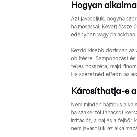
Hogyan alkalma
Azt javasoljuk, hogyha sze
hajmosással. Keverj össze 
edényben vagy palackban, a
Kezdd kisebb dózisban az a
öblítésre. Samponozást és
teljes hosszéra, majd finom
Ha szeretnéd elfedni az ecet
Károsíthatja-e 
Nem minden hajtípus alkalm
ha szakértői tanácsot kérs
irritációt, a haj és a fejbő
nem javasoljuk az alkalmazá