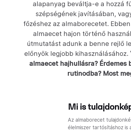
alapanyag beváltja-e a hozzá f
szépségének javításában, vag
főzéshez az almaborecetet. Ebben 
almaecet hajon történő haszn
útmutatást adunk a benne rejlő l
előnyök legjobb kihasználásához.
almaecet hajhullásra? Érdemes b
rutinodba? Most me
Mi is tulajdonk
Az almaborecet tulajdonké
élelmiszer tartósításhoz i