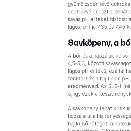
gyümölcsben lévő cukrokat
ecetsavvá erjesztik, tehát
savas pH értéket biztosít
lúgos, pH-ja 7,35 és 7,45 k
Savköpeny, a bőr
A bőr és a hajszálak külső
4,5-5,3, közötti savasság
lúgos pH értékű, ezáltal ha
fenntartják a haj finom pH
eredményezi. Az SLS-t (nát
is, így ezek a készítmény
A savköpeny tehát kritiku
hozzájárul a haj fényessé
haj külső rétegét, a kutiku