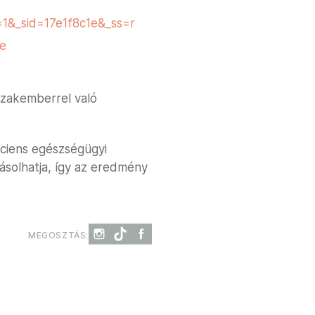
s=1&_sid=17e1f8c1e&_ss=r
se
 szakemberrel való
áciens egészségügyi
ásolhatja, így az eredmény
MEGOSZTÁS: