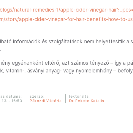
/blogs/natural-remedies-1/apple-cider-vinegar-hair?_po
/story/apple-cider-vinegar-for-hair-benefits-how-to-u
lható információk és szolgáltatások nem helyettesítik a
.
mény egyénenként eltérő, azt számos tényező – így a p
ok, vitamin-, ásványi anyag- vagy nyomelemhiány – befoly
ás dátuma:
szerző:
lektorálta:
. 13. - 16:53
Pákozdi Viktória
Dr. Fekete Katalin