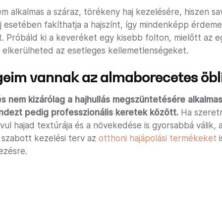
m alkalmas a száraz, törékeny haj kezelésére, hiszen s
 haj esetében fakíthatja a hajszínt, így mindenképp érde
t. Próbáld ki a keveréket egy kisebb folton, mielőtt az 
 elkerülheted az esetleges kellemetlenségeket.
geim vannak az almaborecetes öblí
s nem kizárólag a hajhullás megszüntetésére alkalmas
indezt pedig professzionális keretek között.
Ha szeret
javul hajad textúrája és a növekedése is gyorsabbá válik,
 szabott kezelési terv az
otthoni hajápolási termékeket
i
ezésre.