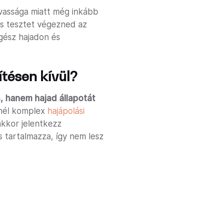
avassága miatt még inkább
mes tesztet végezned az
egész hajadon és
tésen kívül?
, hanem hajad állapotát
nél komplex
hajápolási
 akkor jelentkezz
s tartalmazza, így nem lesz