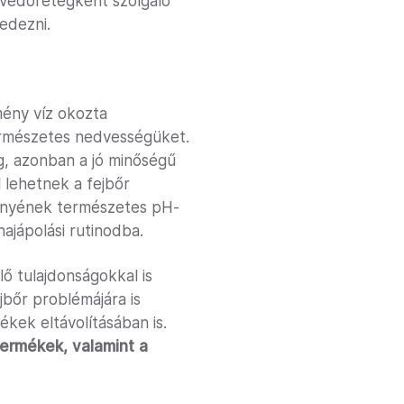
j védőrétegként szolgáló
edezni.
mény víz okozta
 természetes nedvességüket.
g, azonban a jó minőségű
 lehetnek a fejbőr
öpenyének természetes pH-
ajápolási rutinodba.
lő tulajdonságokkal is
jbőr problémájára is
ékek eltávolításában is.
 termékek, valamint a