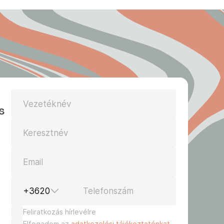
Vezetéknév
s
Keresztnév
Email
+3620
Telefonszám
Feliratkozás hírlevélre
Elfogadom az
adatkezelési tájékoztatónkat