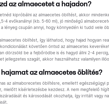
zd az almaecetet a hajadon?
retnéd kipróbálni az almaecetes öblítést, akkor minden
0,5-4 evőkanálnyi (kb. 5-60 ml), jó minőségű almaborecet
 lényeg csupán annyi, hogy könnyedén ki tudd vele öblí
lmaecetes öblítést, így láthatod, hogy hajad hogyan re
 kondicionálást követően öntsd az almaecetes keveréke
an dörzsöld be a fejbőrödbe is és hagyd állni 2-4 percig,
 jellegzetes szagát, akkor használhatsz valamilyen illóola
a hajamat az almaecetes öblítés?
as az almaborecetes öblítésre, emellett egészségügyi p
z, mielőtt kísérletezésbe kezdesz. A nem megfelelő hígít
r kiszáradását és károsodását okozhatja, így irritált vagy
sát.