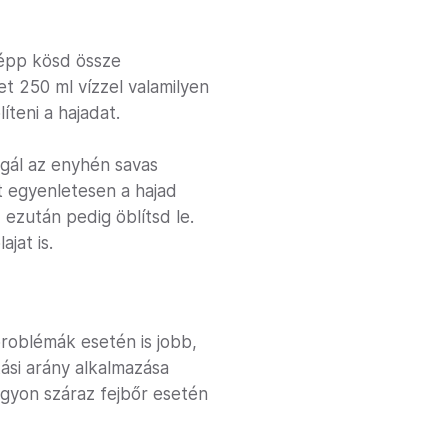
képp kösd össze
et 250 ml vízzel valamilyen
teni a hajadat.
agál az enyhén savas
t egyenletesen a hajad
 ezután pedig öblítsd le.
jat is.
roblémák esetén is jobb,
ási arány alkalmazása
 nagyon száraz fejbőr esetén