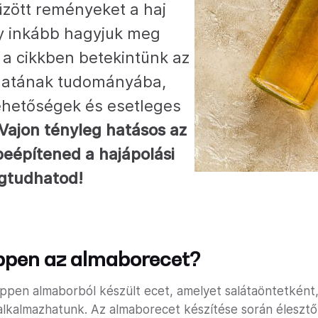
űzött reményeket a haj
y inkább hagyjuk meg
a cikkben betekintünk az
álatának tudományába,
ehetőségek és esetleges
Vajon tényleg hatásos az
eépítened a hajápolási
gtudhatod!
éppen az almaborecet?
ppen almaborból készült ecet, amelyet salátaöntetként
s alkalmazhatunk. Az almaborecet készítése során élesztő