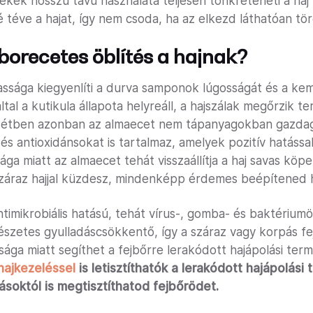
mékek hosszú távú használata teljesen tönkreteheti a ha
téve a hajat, így nem csoda, ha az elkezd láthatóan tör
borecetes öblítés a hajnak?
ssága kiegyenlíti a durva samponok lúgosságát és a ke
ltal a kutikula állapota helyreáll, a hajszálak megőrzik
lentétben azonban az almaecet nem tápanyagokban gazda
s antioxidánsokat is tartalmaz, amelyek pozitív hatással
ga miatt az almaecet tehát visszaállítja a haj savas k
 száraz hajjal küzdesz, mindenképp érdemes beépítened h
timikrobiális hatású, tehát vírus-, gomba- és baktériumö
észetes gyulladáscsökkentő, így a száraz vagy korpás fe
ága miatt segíthet a fejbőrre lerakódott hajápolási term
hajkezeléssel
is letisztíthatók a lerakódott hajápolási
soktól is megtisztíthatod fejbőrödet.