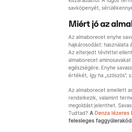
kiszáradástól. A lúgos ter
savköpenyét, sérülékennyé 
Miért jó az alma
Az almaborecet enyhe sava
hajkárosodást: használata á
Az elterjedt tévhittel el
almaborecet aminosavakat é
egészségére. Enyhe savassá
értékét, így ha „szöszös”,
Az almaborecet emellett an
rendelkezik, valamint term
megoldást jelenthet. Savass
Tudtad?
A
Denza lézeres 
felesleges faggyúlerakódá