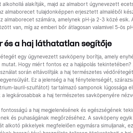
 alkohollá alakítják, majd az almabort úgynevezett ec
 az almaborecet tulajdonképpen erjesztett almaléből kés
 az almaborecet számára, amelynek pH-ja 2-3 közé esik.
özött van, míg az emberi bőr átlagosan valamivel 5-ös pH
 és a haj láthatatlan segítője
 rétegét egy úgynevezett savköpeny borítja, amely enyhé
ot mutat. Hogy miért fontos ez a hajápolás tekintetébe
sználat során eltávolítják a haj természetes védőrétegét 
-egyensúlyát. Ez a jelenség a haj fénytelenségét, száraz
rium-lauril-szulfátot) tartalmazó samponok lúgossága el
ek a legkárosabbak a haj természetes savköpenyére nézv
s fontosságú a haj megjelenésének és egészségének teki
gének és puhaságának megőrzéséhez. A savköpeny egyik 
lát alkotó pikkelyek megfelelően egymásra simuljanak, ez