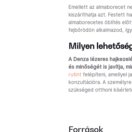
Emellett az almaborecet ne
kiszáríthatja azt. Festett
almaborecetes öblítés előt
fejbőrödön alkalmazod, így
Milyen lehetősé
A Denza lézeres hajkezelé
és minőségét is javítja, m
rutint
felépíteni, amellyel 
konzultációra. A személyre
szükséged otthoni kísérlet
Források