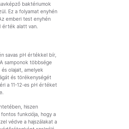
etsavképző baktériumok
zül. Ez a folyamat enyhén
 Az emberi test enyhén
 érték alatt van.
n savas pH értékkel bír,
n? A samponok többsége
és olajait, amelyek
ságát és törékenységét
éri a 11-12-es pH értéket
e.
ntetében, hiszen
fontos funkciója, hogy a
zel védve a hajszálakat a