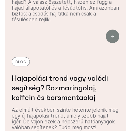
hajad? A válasz összetett, hiszen ez függ a
hajad állapotától és a fésűdtől is. Ami azonban
biztos: a csodás haj titka nem csak a
fésülésben rejlik.
BLOG
Hajápolási trend vagy valódi
segítség? Rozmaringolaj,
koffein és borsmentaolaj
Az elmúlt években szinte hetente jelenik meg
egy új hajápolási trend, amely szebb hajat
ígér. De vajon ezek a népszerű hatóanyagok
valóban segítenek? Tudd meg most!