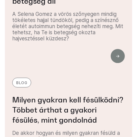
betegség áll
A Selena Gomez a vörös szőnyegen mindig
tökéletes hajjal tündököl, pedig a színésznő
életét autoimmun betegség nehezíti meg. Mit
tehetsz, ha Te is betegség okozta
hajvesztéssel küzdesz?
BLOG
Milyen gyakran kell fésülködni?
Többet árthat a gyakori
fésülés, mint gondolnád
De akkor hogyan és milyen gyakran fésüld a