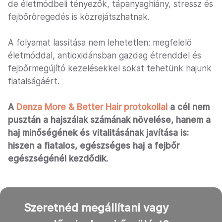
de életmódbeli tényezők, tápanyaghiány, stressz és
fejbőröregedés is közrejátszhatnak.
A folyamat lassítása nem lehetetlen: megfelelő
életmóddal, antioxidánsban gazdag étrenddel és
fejbőrmegújító kezelésekkel sokat tehetünk hajunk
fiatalságáért.
A
Denza More & Better Hair protokollal
a cél nem
pusztán a hajszálak számának növelése, hanem a
haj minőségének és vitalitásának javítása is:
hiszen a fiatalos, egészséges haj a fejbőr
egészségénél kezdődik.
Szeretnéd megállítani vagy