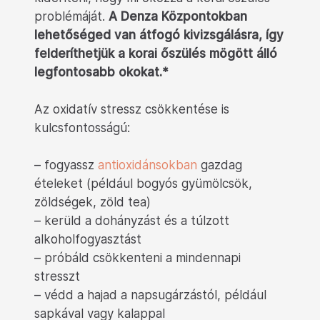
problémáját.
A Denza Központokban
lehetőséged van átfogó kivizsgálásra, így
felderíthetjük a korai őszülés mögött álló
legfontosabb okokat.*
Az oxidatív stressz csökkentése is
kulcsfontosságú:
– fogyassz
antioxidánsokban
gazdag
ételeket (például bogyós gyümölcsök,
zöldségek, zöld tea)
– kerüld a dohányzást és a túlzott
alkoholfogyasztást
– próbáld csökkenteni a mindennapi
stresszt
– védd a hajad a napsugárzástól, például
sapkával vagy kalappal