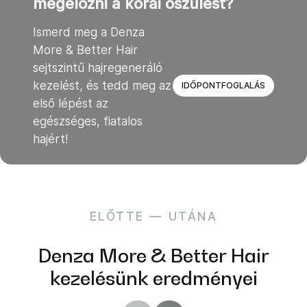
megelőzni a korai őszülést?
Ismerd meg a Denza
More & Better Hair
sejtszintű hajregeneráló
kezelést, és tedd meg az
IDŐPONTFOGLALÁS
első lépést az
egészséges, fiatalos
hajért!
ELŐTTE — UTÁNA
Denza More & Better Hair
kezelésünk eredményei