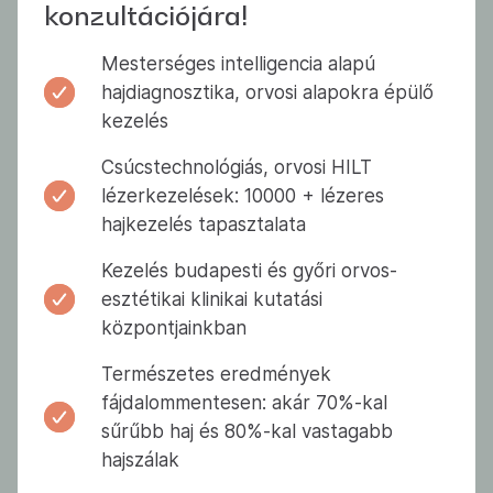
konzultációjára!
Mesterséges intelligencia alapú
hajdiagnosztika, orvosi alapokra épülő
kezelés
Csúcstechnológiás, orvosi HILT
lézerkezelések: 10000 + lézeres
hajkezelés tapasztalata
Kezelés budapesti és győri orvos-
esztétikai klinikai kutatási
központjainkban
Természetes eredmények
fájdalommentesen: akár 70%-kal
sűrűbb haj és 80%-kal vastagabb
hajszálak