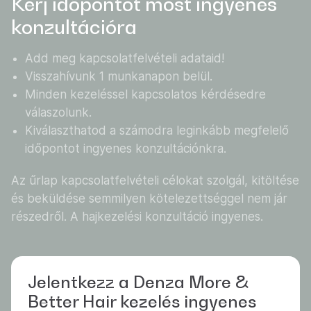
Kérj időpontot most ingyenes
konzultációra
Add meg kapcsolatfelvételi adataid!
Visszahívunk 1 munkanapon belül.
Minden kezeléssel kapcsolatos kérdésedre
válaszolunk.
Kiválaszthatod a számodra leginkább megfelelő
időpontot ingyenes konzultációnkra.
Az űrlap kapcsolatfelvételi célokat szolgál, kitöltése
és beküldése semmilyen kötelezettséggel nem jár
részedről. A hajkezelési konzultáció ingyenes.
Jelentkezz a Denza More &
Better Hair kezelés ingyenes