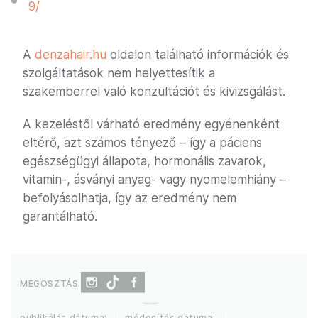
9/
A
denzahair.hu
oldalon található információk és
szolgáltatások nem helyettesítik a
szakemberrel való konzultációt és kivizsgálást.
A kezeléstől várható eredmény egyénenként
eltérő, azt számos tényező – így a páciens
egészségügyi állapota, hormonális zavarok,
vitamin-, ásványi anyag- vagy nyomelemhiány –
befolyásolhatja, így az eredmény nem
garantálható.
MEGOSZTÁS:
publikálás dátuma:
módosítás dátuma: