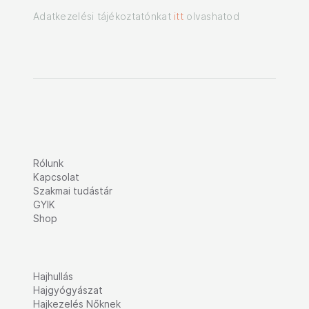
Adatkezelési tájékoztatónkat
itt
olvashatod
Rólunk
Kapcsolat
Szakmai tudástár
GYIK
Shop
Hajhullás
Hajgyógyászat
Hajkezelés Nőknek