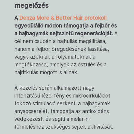
megelőzés
A
Denza More & Better Hair protokoll
egyedülálló módon támogatja a fejbőr és
a hajhagymák sejtszintű regenerációját.
A
cél nem csupán a hajhullás megállítása,
hanem a fejbőr öregedésének lassítása,
vagyis azoknak a folyamatoknak a
megfékezése, amelyek az őszülés és a
hajritkulás mögött is állnak.
A kezelés során alkalmazott nagy
intenzitású lézerfény és mikrocirkulációt
fokozó stimuláció serkenti a hajhagymák
anyagcseréjét, támogatja az antioxidáns
védekezést, és segíti a melanin-
termeléshez szükséges sejtek aktivitását.