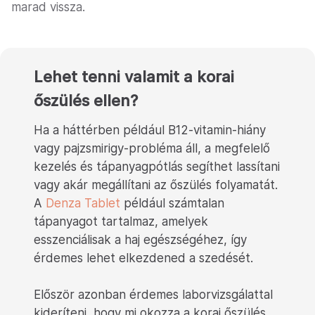
marad vissza.
Lehet tenni valamit a korai
őszülés ellen?
Ha a háttérben például B12-vitamin-hiány
vagy pajzsmirigy-probléma áll, a megfelelő
kezelés és tápanyagpótlás segíthet lassítani
vagy akár megállítani az őszülés folyamatát.
A
Denza Tablet
például számtalan
tápanyagot tartalmaz, amelyek
esszenciálisak a haj egészségéhez, így
érdemes lehet elkezdened a szedését.
Először azonban érdemes laborvizsgálattal
kideríteni, hogy mi okozza a korai őszülés