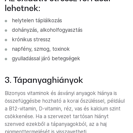
lehetnek:
helytelen táplálkozás
dohányzás, alkoholfogyasztás
krónikus stressz
napfény, szmog, toxinok
gyulladással járó betegségek
3. Tápanyaghiányok
Bizonyos vitaminok és ásványi anyagok hiánya is
összefüggésbe hozható a korai őszüléssel, például
a B12-vitamin, D-vitamin, réz, vas és kalcium szint
csökkenése. Ha a szervezet tartósan hiányt
szenved ezekből a tápanyagokból, az a haj
pigmenttermelését is visszavetheti.