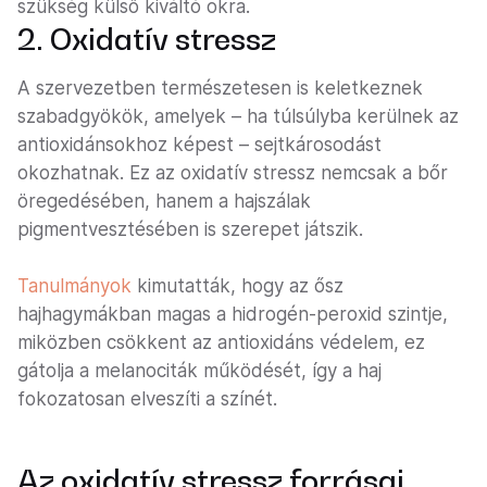
szükség külső kiváltó okra.
2. Oxidatív stressz
A szervezetben természetesen is keletkeznek
szabadgyökök, amelyek – ha túlsúlyba kerülnek az
antioxidánsokhoz képest – sejtkárosodást
okozhatnak. Ez az oxidatív stressz nemcsak a bőr
öregedésében, hanem a hajszálak
pigmentvesztésében is szerepet játszik.
Tanulmányok
kimutatták, hogy az ősz
hajhagymákban magas a hidrogén-peroxid szintje,
miközben csökkent az antioxidáns védelem, ez
gátolja a melanociták működését, így a haj
fokozatosan elveszíti a színét.
Az oxidatív stressz forrásai