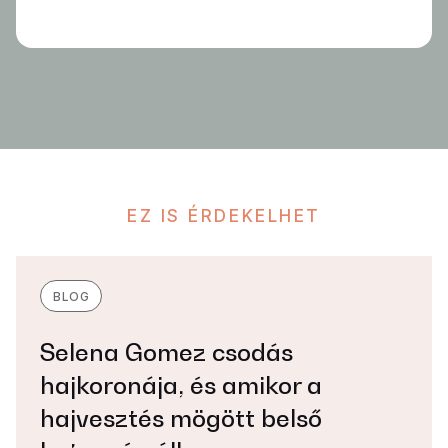
EZ IS ÉRDEKELHET
BLOG
Selena Gomez csodás
hajkoronája, és amikor a
hajvesztés mögött belső