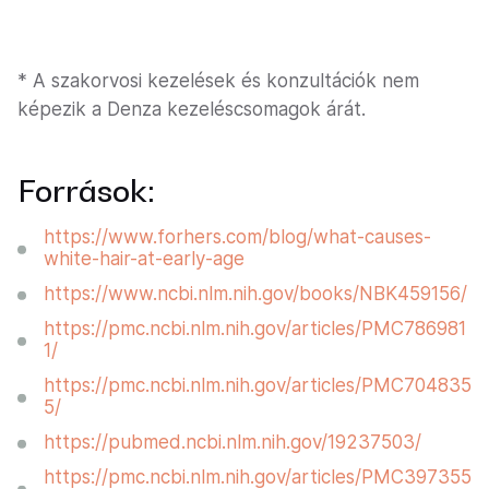
* A szakorvosi kezelések és konzultációk nem
képezik a Denza kezeléscsomagok árát.
Források:
https://www.forhers.com/blog/what-causes-
white-hair-at-early-age
https://www.ncbi.nlm.nih.gov/books/NBK459156/
https://pmc.ncbi.nlm.nih.gov/articles/PMC786981
1/
https://pmc.ncbi.nlm.nih.gov/articles/PMC704835
5/
https://pubmed.ncbi.nlm.nih.gov/19237503/
https://pmc.ncbi.nlm.nih.gov/articles/PMC397355