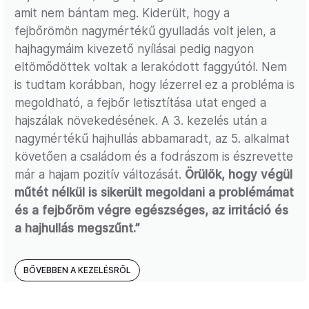
amit nem bántam meg. Kiderült, hogy a
fejbőrömön nagymértékű gyulladás volt jelen, a
hajhagymáim kivezető nyílásai pedig nagyon
eltömődöttek voltak a lerakódott faggyútól. Nem
is tudtam korábban, hogy lézerrel ez a probléma is
megoldható, a fejbőr letisztítása utat enged a
hajszálak növekedésének. A 3. kezelés után a
nagymértékű hajhullás abbamaradt, az 5. alkalmat
követően a családom és a fodrászom is észrevette
már a hajam pozitív változását.
Örülök, hogy végül
műtét nélkül is sikerült megoldani a problémámat
és a fejbőröm végre egészséges, az irritáció és
a hajhullás megszűnt.”
BŐVEBBEN A KEZELÉSRŐL