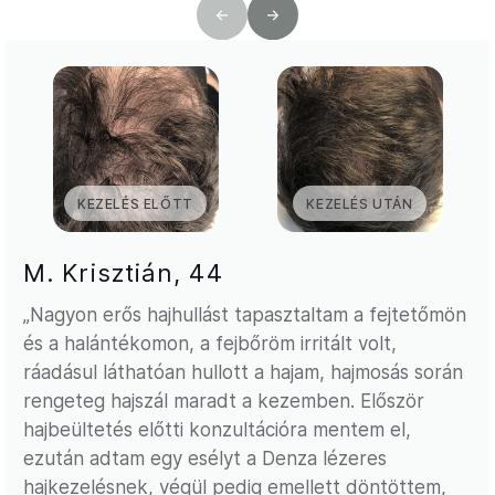
KEZELÉS ELŐTT
KEZELÉS UTÁN
M. Krisztián, 44
„Nagyon erős hajhullást tapasztaltam a fejtetőmön
és a halántékomon, a fejbőröm irritált volt,
ráadásul láthatóan hullott a hajam, hajmosás során
rengeteg hajszál maradt a kezemben. Először
hajbeültetés előtti konzultációra mentem el,
ezután adtam egy esélyt a Denza lézeres
hajkezelésnek, végül pedig emellett döntöttem,