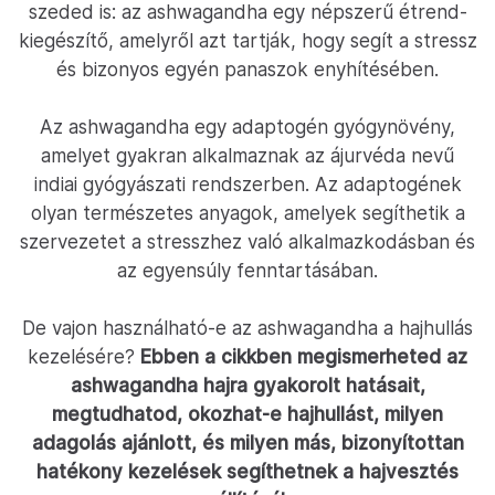
szeded is: az ashwagandha egy népszerű étrend-
kiegészítő, amelyről azt tartják, hogy segít a stressz
és bizonyos egyén panaszok enyhítésében.
Az ashwagandha egy adaptogén gyógynövény,
amelyet gyakran alkalmaznak az ájurvéda nevű
indiai gyógyászati rendszerben. Az adaptogének
olyan természetes anyagok, amelyek segíthetik a
szervezetet a stresszhez való alkalmazkodásban és
az egyensúly fenntartásában.
De vajon használható-e az ashwagandha a hajhullás
kezelésére?
Ebben a cikkben megismerheted az
ashwagandha hajra gyakorolt hatásait,
megtudhatod, okozhat-e hajhullást, milyen
adagolás ajánlott, és milyen más, bizonyítottan
hatékony kezelések segíthetnek a hajvesztés