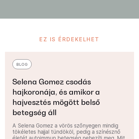
EZ IS ÉRDEKELHET
BLOG
Selena Gomez csodás
hajkoronája, és amikor a
hajvesztés mögött belső
betegség áll
A Selena Gomez a vörös szőnyegen mindig
tökéletes hajjal tündököl, pedig a színésznő
életét autoimmun betegség nehezíti meg. Mit