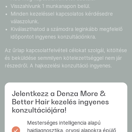
Visszahívunk 1 munkanapon belül.
Minden kezeléssel kapcsolatos kérdésedre
válaszolunk.
Kiválaszthatod a számodra leginkább megfelelő
időpontot ingyenes konzultációnkra.
Az űrlap kapcsolatfelvételi célokat szolgál, kitöltése
és beküldése semmilyen kötelezettséggel nem jár
részedről. A hajkezelési konzultáció ingyenes.
Jelentkezz a Denza More &
Better Hair kezelés ingyenes
konzultációjára!
Mesterséges intelligencia alapú
hajdiagnosztika, orvosi alapokra épülő