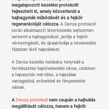
megalapozott kezelési protokollt
fejlesztett ki, amely közvetlenül a
hajhagymák működését és a fejbőr
regenerációját célozza.
A Denza protokoll
során alkalmazott lézerkezelés sejtszinten
serkenti a hajhagymákat, javítja a fejbőr
vérkeringését, és újraaktiválja a növekedési
fázisban lévő hajszálakat.
A Denza kezelés hatására: helyreáll a
természetes hajnövekedési ciklus, csökken
a hajvesztés mértéke, a hajszálak
vastagabbá, erősebbé és fényesebbé
válnak.
A
Denza protokoll
nem csupán a hajhullás
megállítását célozza, hanem a fejbőr