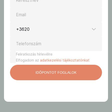
Keresztnév
Email
+3620
Telefonszám
Feliratkozás hírlevélre
Elfogadom az
adatkezelési tájékoztatónkat