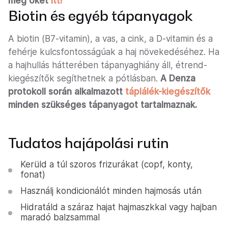
meg őket
itt!
Biotin és egyéb tápanyagok
A biotin (B7-vitamin), a vas, a cink, a D-vitamin és a
fehérje kulcsfontosságúak a haj növekedéséhez. Ha
a hajhullás hátterében tápanyaghiány áll, étrend-
kiegészítők segíthetnek a pótlásban.
A Denza
protokoll során alkalmazott
táplálék-kiegészítők
minden szükséges tápanyagot tartalmaznak.
Tudatos hajápolási rutin
Kerüld a túl szoros frizurákat (copf, konty,
fonat)
Használj kondicionálót minden hajmosás után
Hidratáld a száraz hajat hajmaszkkal vagy hajban
maradó balzsammal