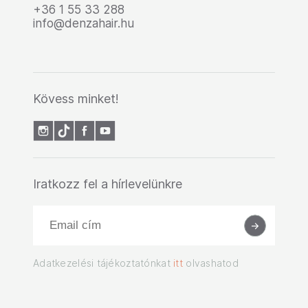
+36 1 55 33 288
info@denzahair.hu
Kövess minket!
Iratkozz fel a hírlevelünkre
Adatkezelési tájékoztatónkat
itt
olvashatod