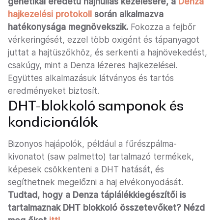
genetikai eredetű hajhullás kezelésére, a
Denza
hajkezelési protokoll
során alkalmazva
hatékonysága megnövekszik.
Fokozza a fejbőr
vérkeringését, ezzel több oxigént és tápanyagot
juttat a hajtüszőkhöz, és serkenti a hajnövekedést,
csakúgy, mint a Denza lézeres hajkezelései.
Együttes alkalmazásuk látványos és tartós
eredményeket biztosít.
DHT-blokkoló samponok és
kondicionálók
Bizonyos hajápolók, például a fűrészpálma-
kivonatot (saw palmetto) tartalmazó termékek,
képesek csökkenteni a DHT hatását, és
segíthetnek megelőzni a haj elvékonyodását.
Tudtad, hogy a Denza táplálékkiegészítői is
tartalmaznak DHT blokkoló összetevőket? Nézd