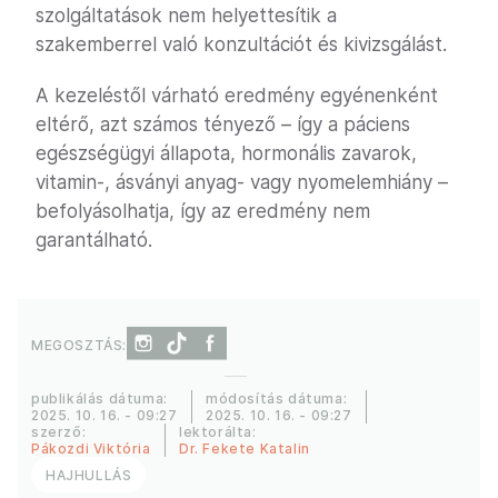
szolgáltatások nem helyettesítik a
szakemberrel való konzultációt és kivizsgálást.
A kezeléstől várható eredmény egyénenként
eltérő, azt számos tényező – így a páciens
egészségügyi állapota, hormonális zavarok,
vitamin-, ásványi anyag- vagy nyomelemhiány –
befolyásolhatja, így az eredmény nem
garantálható.
MEGOSZTÁS:
publikálás dátuma:
módosítás dátuma:
2025. 10. 16. - 09:27
2025. 10. 16. - 09:27
szerző:
lektorálta:
Pákozdi Viktória
Dr. Fekete Katalin
HAJHULLÁS