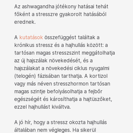
Az ashwagandha jótékony hatásai tehát
főként a stresszre gyakorolt hatásából
erednek.
A
kutatások
összefüggést találtak a
krónikus stressz és a hajhullás között: a
tartósan magas stresszszint meggátolhatja
az új hajszálak növekedését, és a
hajszálakat a növekedési ciklus nyugalmi
(telogén) fázisában tarthatja. A kortizol
vagy más néven stresszhormon tartósan
magas szintje befolyásolhatja a fejbőr
egészségét és károsíthatja a hajtüszőket,
ezzel hajhullást kiváltva.
A jó hír, hogy a stressz okozta hajhullás
általában nem végleges. Ha sikerül