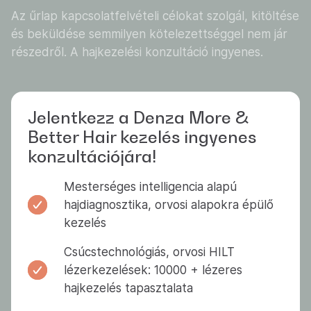
Az űrlap kapcsolatfelvételi célokat szolgál, kitöltése
és beküldése semmilyen kötelezettséggel nem jár
részedről. A hajkezelési konzultáció ingyenes.
Jelentkezz a Denza More &
Better Hair kezelés ingyenes
konzultációjára!
Mesterséges intelligencia alapú
hajdiagnosztika, orvosi alapokra épülő
kezelés
Csúcstechnológiás, orvosi HILT
lézerkezelések: 10000 + lézeres
hajkezelés tapasztalata