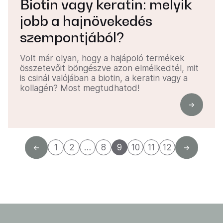
Biotin vagy keratin: melyik
jobb a hajnövekedés
szempontjából?
Volt már olyan, hogy a hajápoló termékek
összetevőit böngészve azon elmélkedtél, mit
is csinál valójában a biotin, a keratin vagy a
kollagén? Most megtudhatod!
1
2
…
8
9
10
11
12