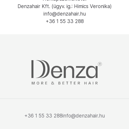
Denzahair Kft. (ügyv. ig.: Himics Veronika)
info@denzahair.hu
+36 1 55 33 288
+36 1 55 33 288
info@denzahair.hu