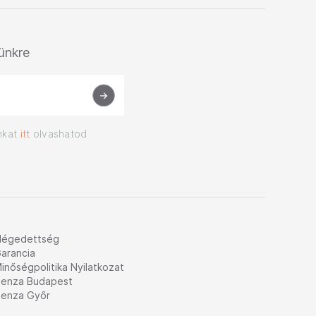
lünkre
nkat
itt
olvashatod
légedettség
arancia
inőségpolitika Nyilatkozat
enza Budapest
enza Győr