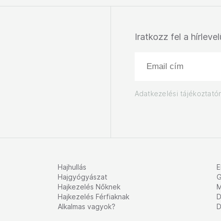
Iratkozz fel a hírleve
Adatkezelési tájékoztató
Hajhullás
E
Hajgyógyászat
G
Hajkezelés Nőknek
M
Hajkezelés Férfiaknak
D
Alkalmas vagyok?
D