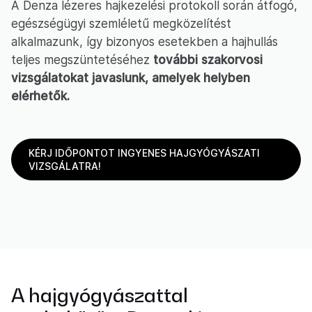
A Denza lézeres hajkezelési protokoll során átfogó,
egészségügyi szemléletű megközelítést
alkalmazunk, így bizonyos esetekben a hajhullás
teljes megszüntetéséhez
további szakorvosi
vizsgálatokat javaslunk, amelyek helyben
elérhetők.
KÉRJ IDŐPONTOT INGYENES HAJGYÓGYÁSZATI
VIZSGÁLATRA!
A hajgyógyászattal