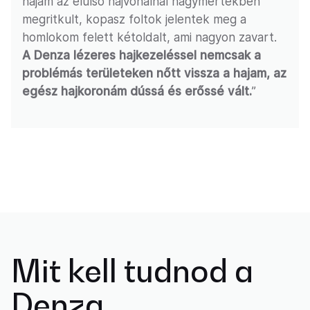
hajam az elülső hajvonalnál nagymértékben
megritkult, kopasz foltok jelentek meg a
homlokom felett kétoldalt, ami nagyon zavart.
A Denza lézeres hajkezeléssel nemcsak a
problémás területeken nőtt vissza a hajam, az
egész hajkoronám dússá és erőssé vált.
”
Mit kell tudnod a
Denza