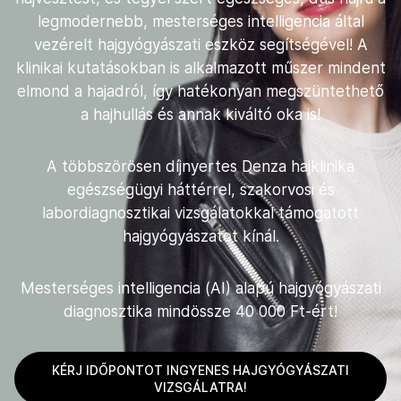
legmodernebb, mesterséges intelligencia által
vezérelt hajgyógyászati eszköz segítségével! A
klinikai kutatásokban is alkalmazott műszer mindent
elmond a hajadról, így hatékonyan megszüntethető
a hajhullás és annak kiváltó oka is!
A többszörösen díjnyertes Denza hajklinika
egészségügyi háttérrel, szakorvosi és
labordiagnosztikai vizsgálatokkal támogatott
hajgyógyászatot kínál.
Mesterséges intelligencia (AI) alapú hajgyógyászati
diagnosztika mindössze 40 000 Ft-ért!
KÉRJ IDŐPONTOT INGYENES HAJGYÓGYÁSZATI
VIZSGÁLATRA!