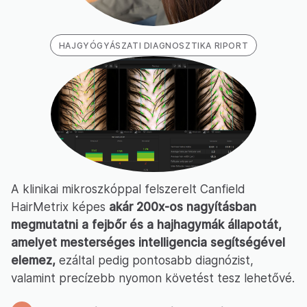
HAJGYÓGYÁSZATI DIAGNOSZTIKA RIPORT
A klinikai mikroszkóppal felszerelt Canfield
HairMetrix képes
akár 200x-os nagyításban
megmutatni a fejbőr és a hajhagymák állapotát,
amelyet mesterséges intelligencia segítségével
elemez,
ezáltal pedig pontosabb diagnózist,
valamint precízebb nyomon követést tesz lehetővé.