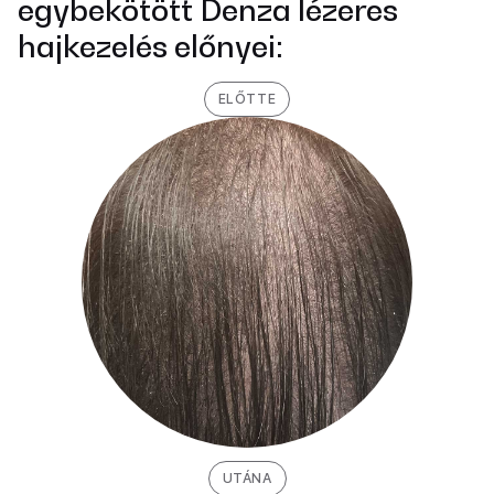
egybekötött Denza lézeres
hajkezelés előnyei:
ELŐTTE
UTÁNA