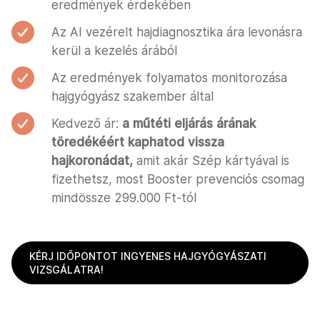
eredmények érdekében
Az AI vezérelt hajdiagnosztika ára levonásra
kerül a kezelés árából
Az eredmények folyamatos monitorozása
hajgyógyász szakember által
Kedvező ár:
a műtéti eljárás árának
töredékéért kaphatod vissza
hajkoronádat,
amit akár Szép kártyával is
fizethetsz, most Booster prevenciós csomag
mindössze 299.000 Ft-tól
KÉRJ IDŐPONTOT INGYENES HAJGYÓGYÁSZATI
VIZSGÁLATRA!