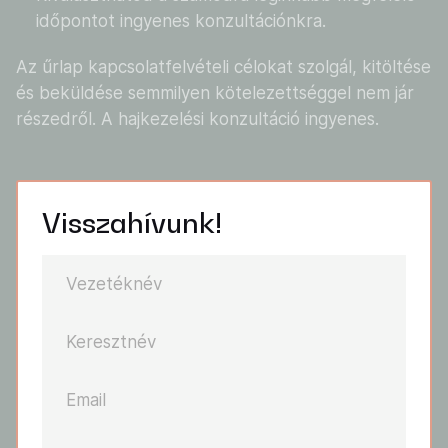
időpontot ingyenes konzultációnkra.
Az űrlap kapcsolatfelvételi célokat szolgál, kitöltése
és beküldése semmilyen kötelezettséggel nem jár
részedről. A hajkezelési konzultáció ingyenes.
Visszahívunk!
Vezetéknév
Keresztnév
Email