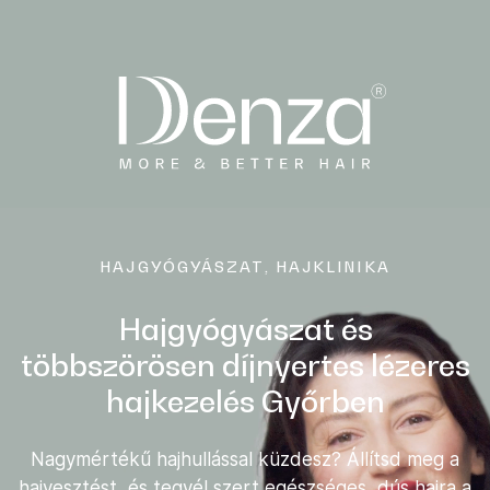
HAJGYÓGYÁSZAT, HAJKLINIKA
Hajgyógyászat és
többszörösen díjnyertes lézeres
hajkezelés Győrben
Nagymértékű hajhullással küzdesz? Állítsd meg a
hajvesztést, és tegyél szert egészséges, dús hajra a