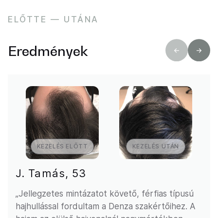
ELŐTTE — UTÁNA
Eredmények
KEZELÉS ELŐTT
KEZELÉS UTÁN
J. Tamás, 53
„Jellegzetes mintázatot követő, férfias típusú
hajhullással fordultam a Denza szakértőihez. A